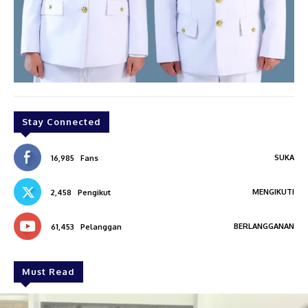
Stay Connected
SUKA
16,985
Fans
MENGIKUTI
2,458
Pengikut
BERLANGGANAN
61,453
Pelanggan
Must Read