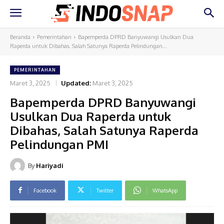
Beranda
Pemerintahan
Bapemperda DPRD Banyuwangi Usulkan Dua
Raperda untuk Dibahas, Salah Satunya Raperda Pelindungan...
PEMERINTAHAN
Maret 3, 2025
Updated:
Maret 3, 2025
Bapemperda DPRD Banyuwangi
Usulkan Dua Raperda untuk
Dibahas, Salah Satunya Raperda
Pelindungan PMI
By
Hariyadi
Facebook
Twitter
WhatsApp