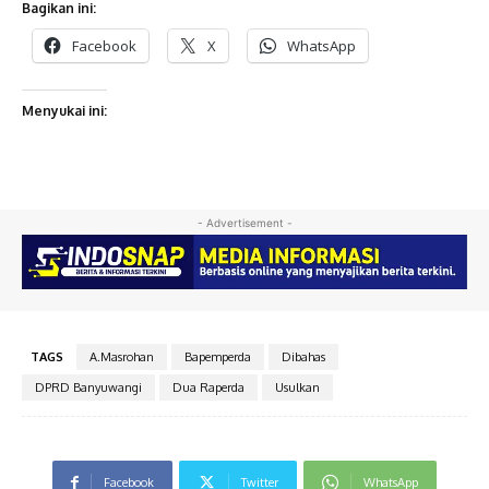
Bagikan ini:
Facebook
X
WhatsApp
Menyukai ini:
- Advertisement -
TAGS
A.Masrohan
Bapemperda
Dibahas
DPRD Banyuwangi
Dua Raperda
Usulkan
Facebook
Twitter
WhatsApp