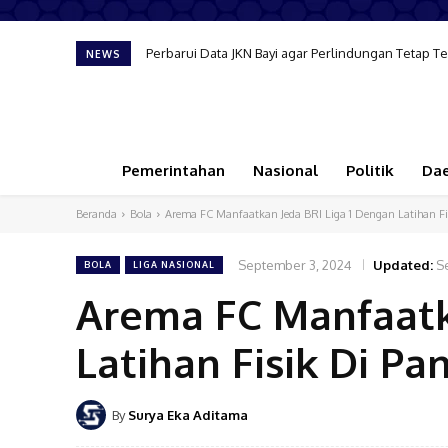
Perbarui Data JKN Bayi agar Perlindungan Tetap Terja
Komnas HAM Soroti Capaian Banyuwangi dalam Pem
NEWS
Pemerintahan
Nasional
Politik
Da
Beranda
Bola
Arema FC Manfaatkan Jeda BRI Liga 1 Dengan Latihan Fi
September 3, 2024
Updated:
S
BOLA
LIGA NASIONAL
Arema FC Manfaatk
Latihan Fisik Di Pan
By
Surya Eka Aditama