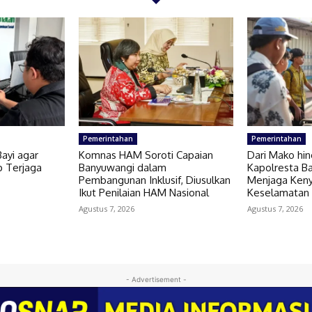
Pemerintahan
Pemerintahan
Bayi agar
Komnas HAM Soroti Capaian
Dari Mako hin
p Terjaga
Banyuwangi dalam
Kapolresta B
Pembangunan Inklusif, Diusulkan
Menjaga Ken
Ikut Penilaian HAM Nasional
Keselamatan
Agustus 7, 2026
Agustus 7, 2026
- Advertisement -