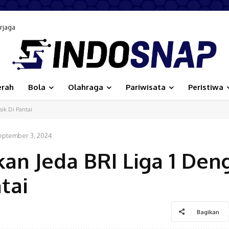
ga
bangunan Inklusif, Diusulkan Ikut Penilaian HAM Nasional
erah
Bola
Olahraga
Pariwisata
Peristiwa
sik Di Pantai
eptember 3, 2024
an Jeda BRI Liga 1 Den
tai
Bagikan