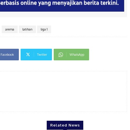
arema
latihan
liga 1
Facebook
Twitter
WhatsApp
Related News