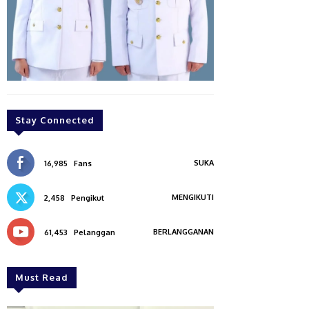
Stay Connected
SUKA
16,985
Fans
MENGIKUTI
2,458
Pengikut
BERLANGGANAN
61,453
Pelanggan
Must Read