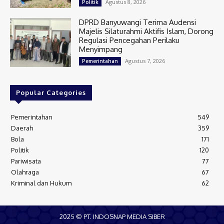
Agustus 8, 2026
Politik
DPRD Banyuwangi Terima Audensi
Majelis Silaturahmi Aktifis Islam, Dorong
Regulasi Pencegahan Perilaku
Menyimpang
Agustus 7, 2026
Pemerintahan
Popular Categories
Pemerintahan
549
Daerah
359
Bola
171
Politik
120
Pariwisata
77
Olahraga
67
Kriminal dan Hukum
62
2025 © PT. INDOSNAP MEDIA SIBER