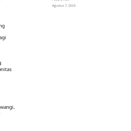
Agustus 7, 2026
ng
agi
d
nitas
wangi,
a