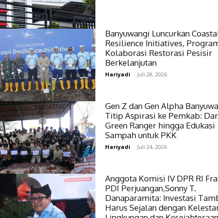
Banyuwangi Luncurkan Coasta
Resilience Initiatives, Progra
Kolaborasi Restorasi Pesisir
Berkelanjutan
Hariyadi
-
Juli 28, 2026
Gen Z dan Gen Alpha Banyuwa
Titip Aspirasi ke Pemkab: Dar
Green Ranger hingga Edukasi
Sampah untuk PKK
Hariyadi
-
Juli 24, 2026
Anggota Komisi IV DPR RI Fra
PDI Perjuangan,Sonny T.
Danaparamita: Investasi Ta
Harus Sejalan dengan Kelesta
Lingkungan dan Kesejahteraa