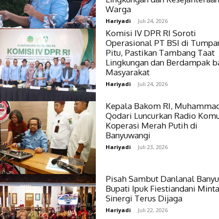
Warga
Hariyadi
-
Juli 24, 2026
Komisi IV DPR RI Soroti
Operasional PT BSI di Tumpa
Pitu, Pastikan Tambang Taat
Lingkungan dan Berdampak b
Masyarakat
Hariyadi
-
Juli 24, 2026
Kepala Bakom RI, Muhamma
Qodari Luncurkan Radio Komu
Koperasi Merah Putih di
Banyuwangi
Hariyadi
-
Juli 23, 2026
Pisah Sambut Danlanal Banyu
Bupati Ipuk Fiestiandani Mint
Sinergi Terus Dijaga
Hariyadi
-
Juli 22, 2026