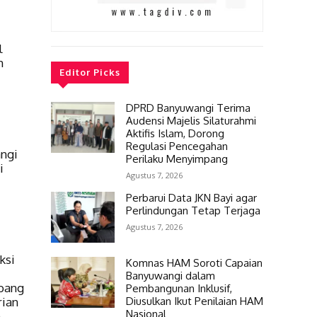
l
m
Editor Picks
DPRD Banyuwangi Terima
Audensi Majelis Silaturahmi
Aktifis Islam, Dorong
Regulasi Pencegahan
ngi
Perilaku Menyimpang
i
Agustus 7, 2026
Perbarui Data JKN Bayi agar
Perlindungan Tetap Terjaga
Agustus 7, 2026
ksi
Komnas HAM Soroti Capaian
Banyuwangi dalam
mbang
Pembangunan Inklusif,
Diusulkan Ikut Penilaian HAM
rian
Nasional
n