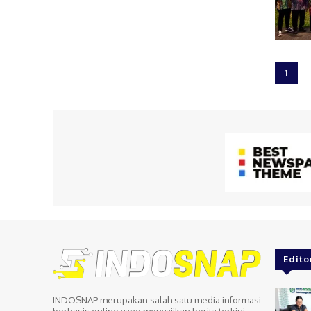
1
Edito
INDOSNAP merupakan salah satu media informasi
berbasis online yang menyajikan berita terkini