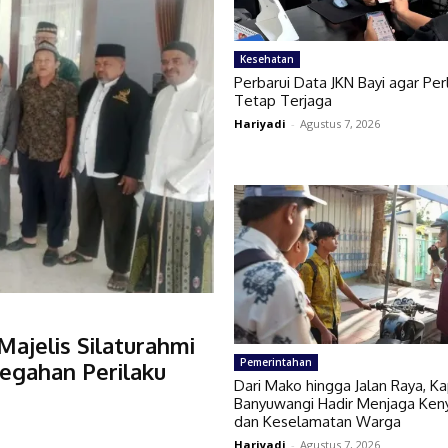
Kesehatan
Perbarui Data JKN Bayi agar Pe
Tetap Terjaga
Hariyadi
-
Agustus 7, 2026
ajelis Silaturahmi
Pemerintahan
cegahan Perilaku
Dari Mako hingga Jalan Raya, K
Banyuwangi Hadir Menjaga Ke
dan Keselamatan Warga
Hariyadi
-
Agustus 7, 2026