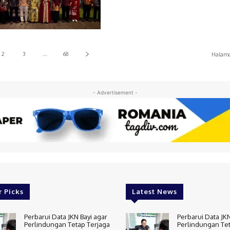
2
3
...
68
Halama
- Advertisement -
r Picks
Latest News
Perbarui Data JKN Bayi agar
Perbarui Data JKN
Perlindungan Tetap Terjaga
Perlindungan Tet