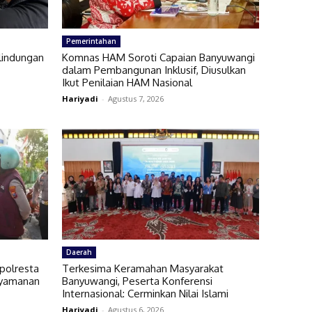
Pemerintahan
rlindungan
Komnas HAM Soroti Capaian Banyuwangi
dalam Pembangunan Inklusif, Diusulkan
Ikut Penilaian HAM Nasional
Hariyadi
-
Agustus 7, 2026
Daerah
apolresta
Terkesima Keramahan Masyarakat
nyamanan
Banyuwangi, Peserta Konferensi
Internasional: Cerminkan Nilai Islami
Hariyadi
-
Agustus 6, 2026