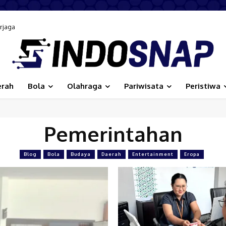
rjaga
erah
Bola
Olahraga
Pariwisata
Peristiwa
Pemerintahan
Blog
Bola
Budaya
Daerah
Entertainment
Eropa