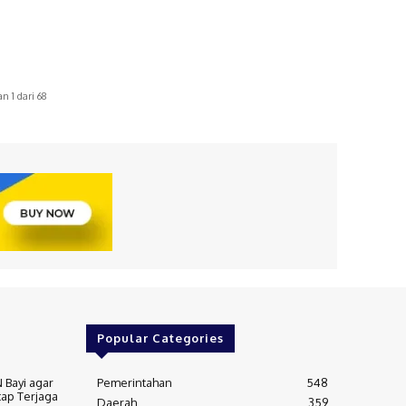
n 1 dari 68
Popular Categories
 Bayi agar
Pemerintahan
548
ap Terjaga
Daerah
359