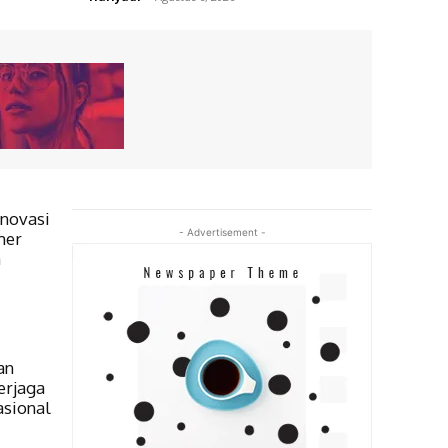
Inovasi
- Advertisement -
mer
m
an
erjaga
asional