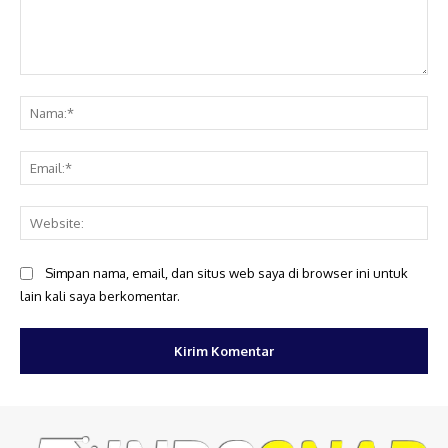
Komentar:
Na
Ema
Web
Simpan nama, email, dan situs web saya di browser ini untuk
lain kali saya berkomentar.