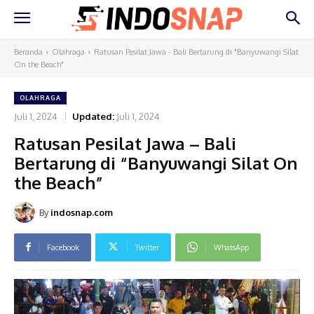
Beranda
Olahraga
Ratusan Pesilat Jawa - Bali Bertarung di "Banyuwangi Silat
On the Beach"
OLAHRAGA
Juli 1, 2024
Updated:
Juli 1, 2024
Ratusan Pesilat Jawa – Bali
Bertarung di “Banyuwangi Silat On
the Beach”
By
indosnap.com
Facebook
Twitter
WhatsApp