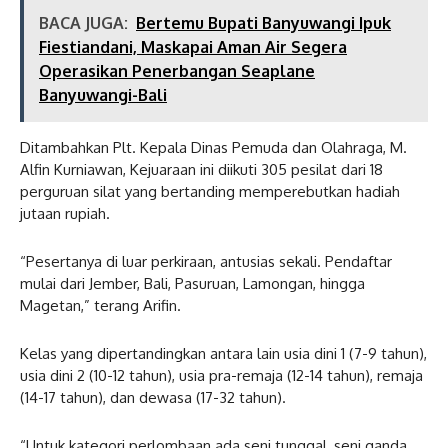
BACA JUGA:
Bertemu Bupati Banyuwangi Ipuk
Fiestiandani, Maskapai Aman Air Segera
Operasikan Penerbangan Seaplane
Banyuwangi-Bali
Ditambahkan Plt. Kepala Dinas Pemuda dan Olahraga, M.
Alfin Kurniawan, Kejuaraan ini diikuti 305 pesilat dari 18
perguruan silat yang bertanding memperebutkan hadiah
jutaan rupiah.
“Pesertanya di luar perkiraan, antusias sekali. Pendaftar
mulai dari Jember, Bali, Pasuruan, Lamongan, hingga
Magetan,” terang Arifin.
Kelas yang dipertandingkan antara lain usia dini 1 (7-9 tahun),
usia dini 2 (10-12 tahun), usia pra-remaja (12-14 tahun), remaja
(14-17 tahun), dan dewasa (17-32 tahun).
“Untuk kategori perlombaan ada seni tunggal, seni ganda,