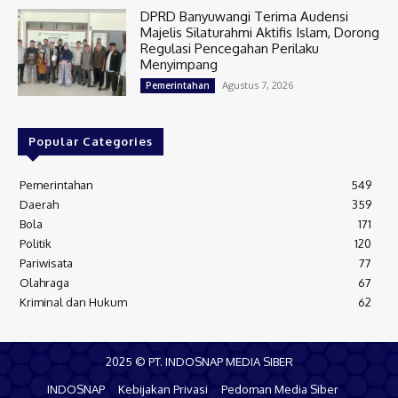
DPRD Banyuwangi Terima Audensi
Majelis Silaturahmi Aktifis Islam, Dorong
Regulasi Pencegahan Perilaku
Menyimpang
Agustus 7, 2026
Pemerintahan
Popular Categories
Pemerintahan
549
Daerah
359
Bola
171
Politik
120
Pariwisata
77
Olahraga
67
Kriminal dan Hukum
62
2025 © PT. INDOSNAP MEDIA SIBER
INDOSNAP
Kebijakan Privasi
Pedoman Media Siber