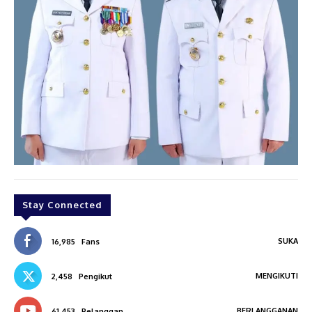
Stay Connected
SUKA
16,985
Fans
MENGIKUTI
2,458
Pengikut
BERLANGGANAN
61,453
Pelanggan