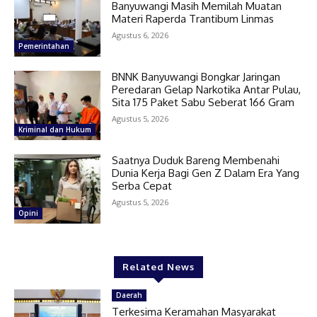
Banyuwangi Masih Memilah Muatan
Materi Raperda Trantibum Linmas
Agustus 6, 2026
Pemerintahan
BNNK Banyuwangi Bongkar Jaringan
Peredaran Gelap Narkotika Antar Pulau,
Sita 175 Paket Sabu Seberat 166 Gram
Agustus 5, 2026
Kriminal dan Hukum
Saatnya Duduk Bareng Membenahi
Dunia Kerja Bagi Gen Z Dalam Era Yang
Serba Cepat
Agustus 5, 2026
Opini
Related News
Daerah
Terkesima Keramahan Masyarakat