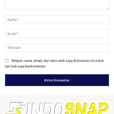
Komentar:
Na
Ema
Web
Simpan nama, email, dan situs web saya di browser ini untuk
lain kali saya berkomentar.