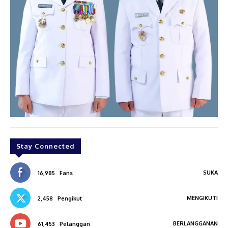
Stay Connected
SUKA
16,985
Fans
MENGIKUTI
2,458
Pengikut
BERLANGGANAN
61,453
Pelanggan