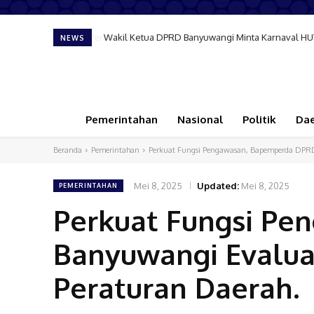
Wakil Ketua DPRD Banyuwangi Minta Karnaval HUT
NEWS
Pemerintahan
Nasional
Politik
Da
Beranda
Pemerintahan
Perkuat Fungsi Pengawasan, Bapemperda DPRD 
Mei 8, 2025
Updated:
Mei 8, 2025
PEMERINTAHAN
Perkuat Fungsi P
Banyuwangi Evaluas
Peraturan Daerah.