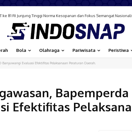
 ke 81 RI Junjung Tinggi Norma Kesopanan dan Fokus Semangat Nasional
erah
Bola
Olahraga
Pariwisata
Peristiwa
Banyuwangi Evaluasi Efektifitas Pelaksanaan Peraturan Daerah.
engawasan, Bapemperda
i Efektifitas Pelaksan