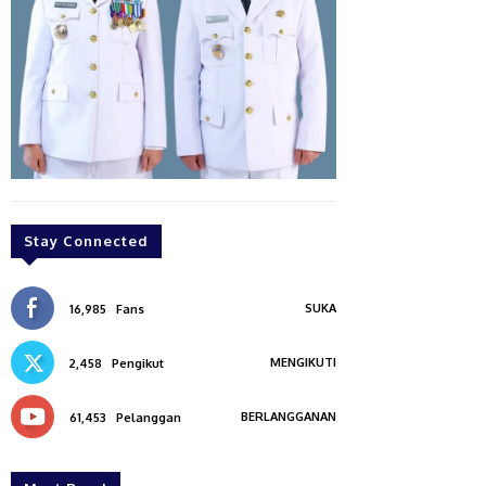
Stay Connected
SUKA
16,985
Fans
MENGIKUTI
2,458
Pengikut
BERLANGGANAN
61,453
Pelanggan