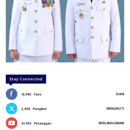
Stay Connected
SUKA
16,985
Fans
MENGIKUTI
2,458
Pengikut
BERLANGGANAN
61,453
Pelanggan