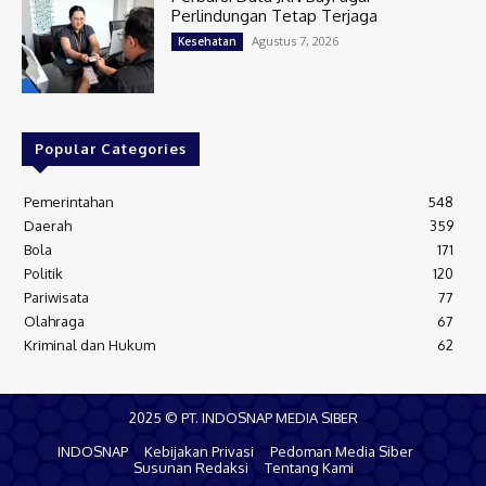
Perlindungan Tetap Terjaga
Agustus 7, 2026
Kesehatan
Popular Categories
Pemerintahan
548
Daerah
359
Bola
171
Politik
120
Pariwisata
77
Olahraga
67
Kriminal dan Hukum
62
2025 © PT. INDOSNAP MEDIA SIBER
INDOSNAP
Kebijakan Privasi
Pedoman Media Siber
Susunan Redaksi
Tentang Kami