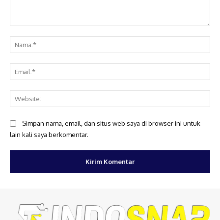
Komentar:
Na
Ema
Web
Simpan nama, email, dan situs web saya di browser ini untuk
lain kali saya berkomentar.