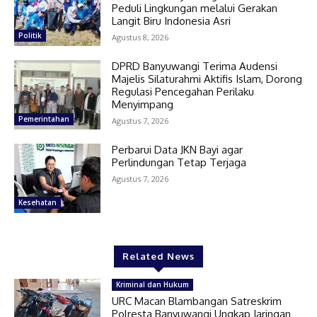
Peduli Lingkungan melalui Gerakan
Langit Biru Indonesia Asri
Politik
Agustus 8, 2026
DPRD Banyuwangi Terima Audensi
Majelis Silaturahmi Aktifis Islam, Dorong
Regulasi Pencegahan Perilaku
Menyimpang
Pemerintahan
Agustus 7, 2026
Perbarui Data JKN Bayi agar
Perlindungan Tetap Terjaga
Agustus 7, 2026
Kesehatan
Related News
Kriminal dan Hukum
URC Macan Blambangan Satreskrim
Polresta Banyuwangi Ungkap Jaringan