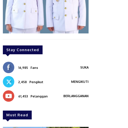
Stay Connected
SUKA
16,985
Fans
MENGIKUTI
2,458
Pengikut
BERLANGGANAN
61,453
Pelanggan
Must Read