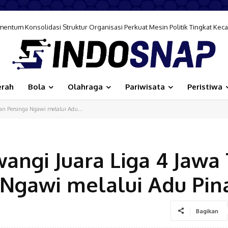
m Konsolidasi Struktur Organisasi Perkuat Mesin Politik Tingkat Kecama
 ke 81 RI Junjung Tinggi Norma Kesopanan dan Fokus Semangat Nasional
erah
Bola
Olahraga
Pariwisata
Peristiwa
n Persinga Ngawi melalui Adu...
ngi Juara Liga 4 Jawa 
Ngawi melalui Adu Pina
Bagikan