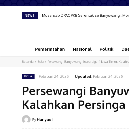
Musancab DPAC PKB Serentak se Banyuwangi, Momentu
Wakil Ketua DPRD Banyuwangi Minta Karnaval HUT
NEWS
Pemerintahan
Nasional
Politik
Da
Beranda
Bola
Persewangi Banyuwangi Juara Liga 4 Jawa Timur, Kalahka
Februari 24, 2025
Updated:
Februari 24, 2025
BOLA
Persewangi Banyuwa
Kalahkan Persinga 
By
Hariyadi