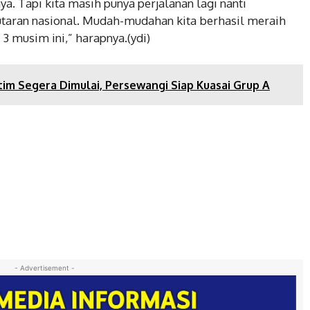
 Tapi kita masih punya perjalanan lagi nanti
putaran nasional. Mudah-mudahan kita berhasil meraih
a 3 musim ini,” harapnya.(ydi)
atim Segera Dimulai, Persewangi Siap Kuasai Grup A
- Advertisement -