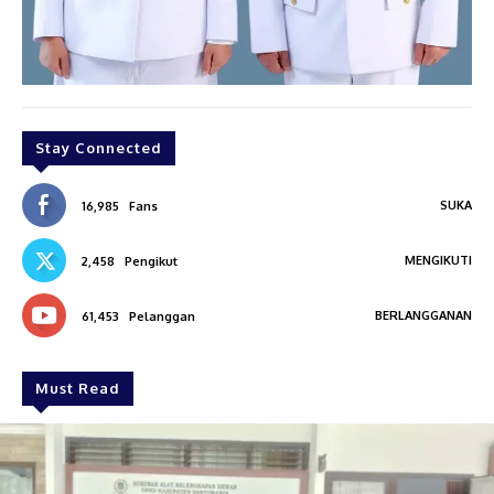
Stay Connected
SUKA
16,985
Fans
MENGIKUTI
2,458
Pengikut
BERLANGGANAN
61,453
Pelanggan
Must Read