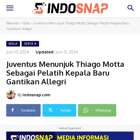
Beranda
Bola
Juventus Menunjuk Thiago Motta Sebagai Pelatih Kepala Baru
Gantikan Allegri
BOLA
SERIE A
Juni 13, 2024
Updated:
Juni 13, 2024
Juventus Menunjuk Thiago Motta
Sebagai Pelatih Kepala Baru
Gantikan Allegri
By
indosnap.com
Facebook
Twitter
WhatsApp
- Advertisement -