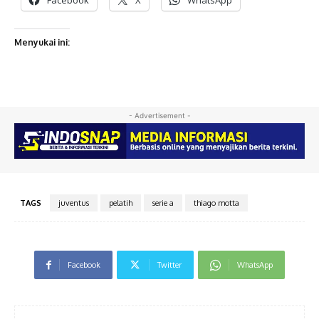
Menyukai ini:
- Advertisement -
TAGS
juventus
pelatih
serie a
thiago motta
Facebook
Twitter
WhatsApp