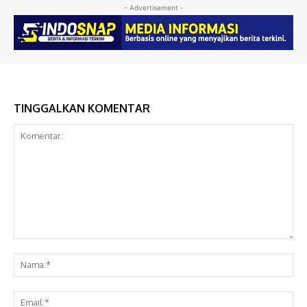
- Advertisement -
TINGGALKAN KOMENTAR
Komentar:
Na
Ema