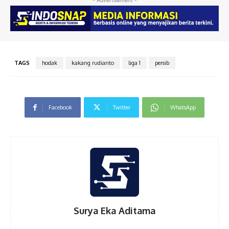
TAGS
hodak
kakang rudianto
liga 1
persib
Facebook
Twitter
WhatsApp
Surya Eka Aditama