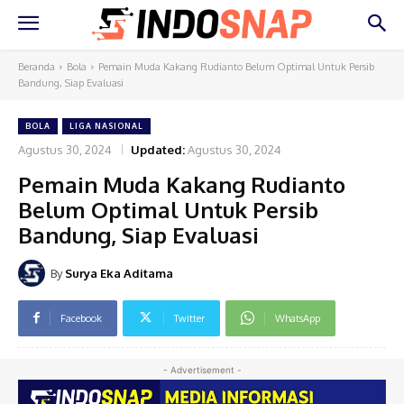
Beranda
Bola
Pemain Muda Kakang Rudianto Belum Optimal Untuk Persib
Bandung, Siap Evaluasi
BOLA
LIGA NASIONAL
Agustus 30, 2024
Updated:
Agustus 30, 2024
Pemain Muda Kakang Rudianto
Belum Optimal Untuk Persib
Bandung, Siap Evaluasi
By
Surya Eka Aditama
Facebook
Twitter
WhatsApp
- Advertisement -