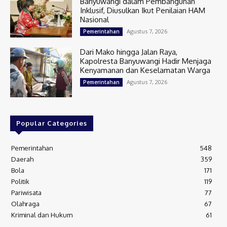
Banyuwangi dalam Pembangunan
Inklusif, Diusulkan Ikut Penilaian HAM
Nasional
Agustus 7, 2026
Pemerintahan
Dari Mako hingga Jalan Raya,
Kapolresta Banyuwangi Hadir Menjaga
Kenyamanan dan Keselamatan Warga
Agustus 7, 2026
Pemerintahan
Popular Categories
Pemerintahan
548
Daerah
359
Bola
171
Politik
119
Pariwisata
77
Olahraga
67
Kriminal dan Hukum
61