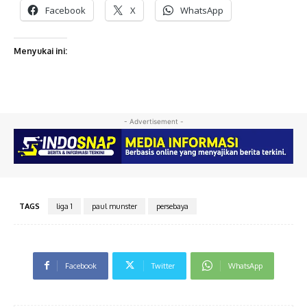
Facebook
X
WhatsApp
Menyukai ini:
- Advertisement -
TAGS
liga 1
paul munster
persebaya
Facebook
Twitter
WhatsApp