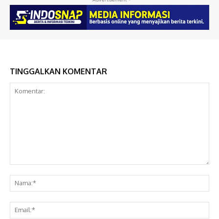
TINGGALKAN KOMENTAR
Komentar:
Na
Ema