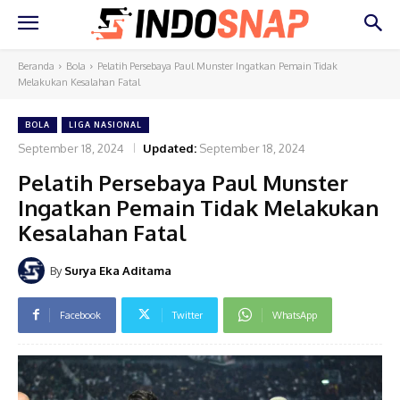
Beranda
Bola
Pelatih Persebaya Paul Munster Ingatkan Pemain Tidak
Melakukan Kesalahan Fatal
BOLA
LIGA NASIONAL
September 18, 2024
Updated:
September 18, 2024
Pelatih Persebaya Paul Munster
Ingatkan Pemain Tidak Melakukan
Kesalahan Fatal
By
Surya Eka Aditama
Facebook
Twitter
WhatsApp