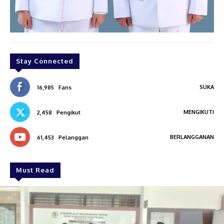
Stay Connected
SUKA
16,985
Fans
MENGIKUTI
2,458
Pengikut
BERLANGGANAN
61,453
Pelanggan
Must Read