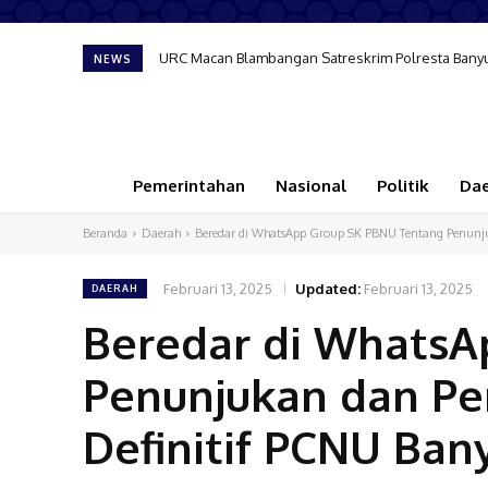
URC Macan Blambangan Satreskrim Polresta Banyuw
Rayakan HUT ke 25, DPC Partai Demokrat Banyuwa
NEWS
Pemerintahan
Nasional
Politik
Da
Beranda
Daerah
Beredar di WhatsApp Group SK PBNU Tentang Penunju
Februari 13, 2025
Updated:
Februari 13, 2025
DAERAH
Beredar di WhatsA
Penunjukan dan P
Definitif PCNU Ban