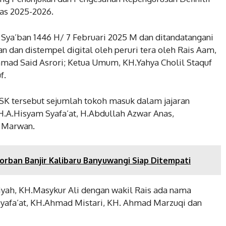
as 2025-2026.
8 Sya’ban 1446 H/ 7 Februari 2025 M dan ditandatangani
an dan distempel digital oleh peruri tera oleh Rais Aam,
hmad Said Asrori; Ketua Umum, KH.Yahya Cholil Staquf
f.
K tersebut sejumlah tokoh masuk dalam jajaran
H.A.Hisyam Syafa’at, H.Abdullah Azwar Anas,
h Marwan.
rban Banjir Kalibaru Banyuwangi Siap Ditempati
riyah, KH.Masykur Ali dengan wakil Rais ada nama
yafa’at, KH.Ahmad Mistari, KH. Ahmad Marzuqi dan