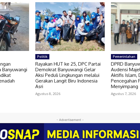
Politik
Pemerintahan
angan
Rayakan HUT ke 25, DPC Partai
DPRD Banyuw
ta Banyuwangi
Demokrat Banyuwangi Gelar
Audensi Majel
ndikat
Aksi Peduli Lingkungan melalui
Aktifis Islam
Penadah
Gerakan Langit Biru Indonesia
Pencegahan P
Asri
Menyimpang
Agustus 8, 2026
Agustus 7, 2026
- Advertisement -