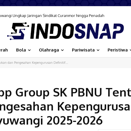
angi Ungkap Jaringan Sindikat Curanmor hingga Penadah
ngi Gelar Aksi Peduli Lingkungan melalui Gerakan Langit Biru Indonesia A
erah
Bola
Olahraga
Pariwisata
Peristiwa
kan dan Pengesahan Kepengurusan Definitif...
pp Group SK PBNU Ten
engesahan Kepengurus
yuwangi 2025-2026