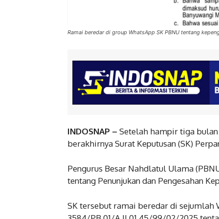
Ramai beredar di group WhatsApp SK PBNU tentang kepe
INDOSNAP –
Setelah hampir tiga bula
berakhirnya Surat Keputusan (SK) Perp
Pengurus Besar Nahdlatul Ulama (PBNU)
tentang Penunjukan dan Pengesahan Kep
SK tersebut ramai beredar di sejumla
3584/PB.01/A.II.01.45/99/02/2025 tent