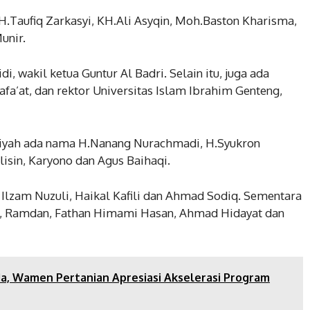
H.Taufiq Zarkasyi, KH.Ali Asyqin, Moh.Baston Kharisma,
unir.
di, wakil ketua Guntur Al Badri. Selain itu, juga ada
a’at, dan rektor Universitas Islam Ibrahim Genteng,
idziyah ada nama H.Nanang Nurachmadi, H.Syukron
isin, Karyono dan Agus Baihaqi.
, Ilzam Nuzuli, Haikal Kafili dan Ahmad Sodiq. Sementara
, Ramdan, Fathan Himami Hasan, Ahmad Hidayat dan
da, Wamen Pertanian Apresiasi Akselerasi Program