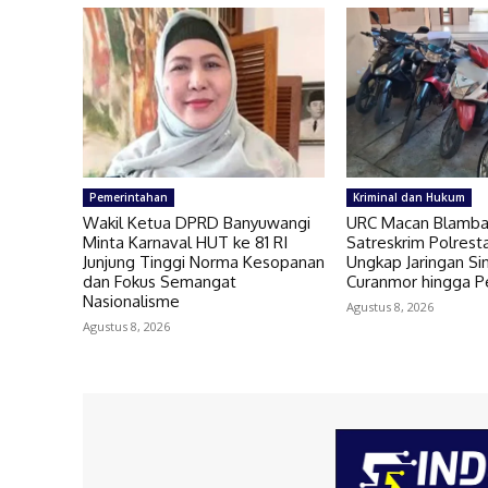
Pemerintahan
Kriminal dan Hukum
Wakil Ketua DPRD Banyuwangi
URC Macan Blamb
Minta Karnaval HUT ke 81 RI
Satreskrim Polres
Junjung Tinggi Norma Kesopanan
Ungkap Jaringan Si
dan Fokus Semangat
Curanmor hingga 
Nasionalisme
Agustus 8, 2026
Agustus 8, 2026