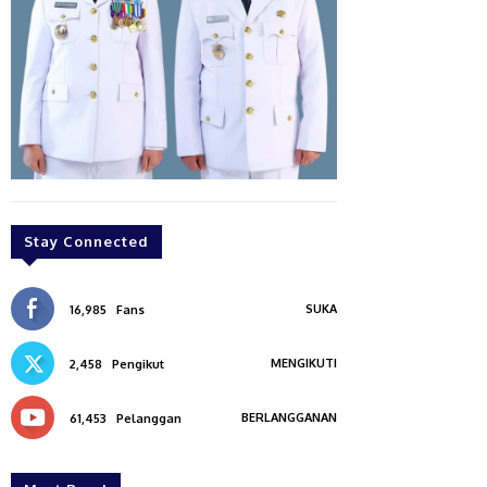
Stay Connected
SUKA
16,985
Fans
MENGIKUTI
2,458
Pengikut
BERLANGGANAN
61,453
Pelanggan