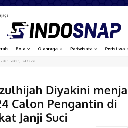
aga
bangunan Inklusif, Diusulkan Ikut Penilaian HAM Nasional
erah
Bola
Olahraga
Pariwisata
Peristiwa
k dan Berkah, 324 Calon...
zulhijah Diyakini menja
24 Calon Pengantin di
t Janji Suci