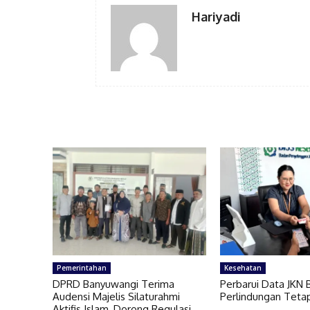
Hariyadi
Pemerintahan
Kesehatan
DPRD Banyuwangi Terima
Perbarui Data JKN 
Audensi Majelis Silaturahmi
Perlindungan Teta
Aktifis Islam, Dorong Regulasi