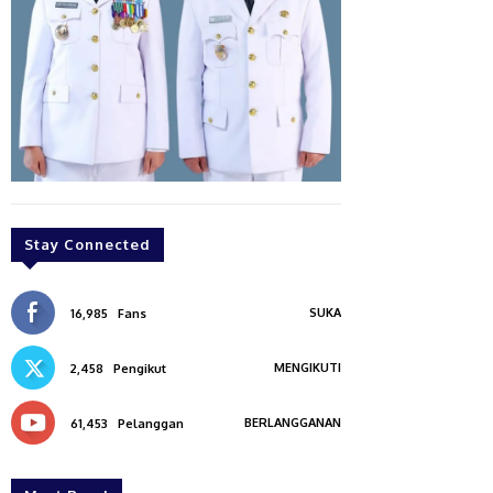
Stay Connected
SUKA
16,985
Fans
MENGIKUTI
2,458
Pengikut
BERLANGGANAN
61,453
Pelanggan