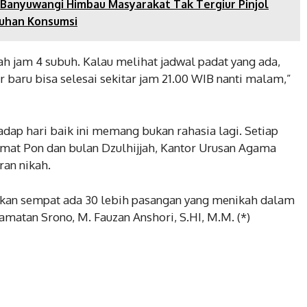
Banyuwangi Himbau Masyarakat Tak Tergiur Pinjol
tuhan Konsumsi
ah jam 4 subuh. Kalau melihat jadwal padat yang ada,
 baru bisa selesai sekitar jam 21.00 WIB nanti malam,”
dap hari baik ini memang bukan rahasia lagi. Setiap
umat Pon dan bulan Dzulhijjah, Kantor Urusan Agama
ran nikah.
ahkan sempat ada 30 lebih pasangan yang menikah dalam
camatan Srono, M. Fauzan Anshori, S.HI, M.M. (*)