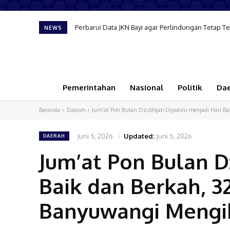
Perbarui Data JKN Bayi agar Perlindungan Tetap Terj
Komnas HAM Soroti Capaian Banyuwangi dalam Pem
NEWS
Pemerintahan
Nasional
Politik
Da
Beranda
Daerah
Jum’at Pon Bulan Dzulhijah Diyakini menjadi Hari Bai
Juni 5, 2026
Updated:
Juni 5, 2026
DAERAH
Jum’at Pon Bulan D
Baik dan Berkah, 3
Banyuwangi Mengika