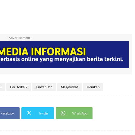
- Advertisement -
i
Hari terbaik
Jum'at Pon
Masyarakat
Menikah
Facebook
Twitter
WhatsApp