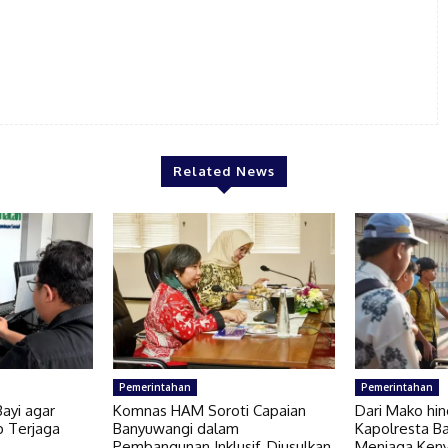
Related News
Pemerintahan
Pemerintahan
Bayi agar
Komnas HAM Soroti Capaian
Dari Mako hin
p Terjaga
Banyuwangi dalam
Kapolresta B
Pembangunan Inklusif, Diusulkan
Menjaga Ken