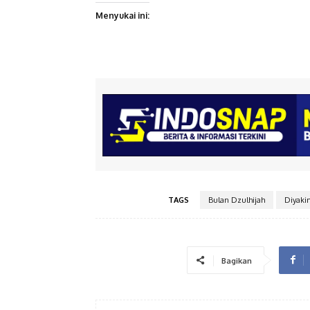
Menyukai ini:
TAGS
Bulan Dzulhijah
Diyakin
Bagikan