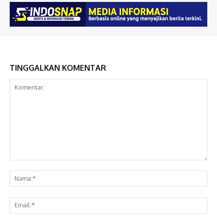
TINGGALKAN KOMENTAR
Komentar:
Na
Ema