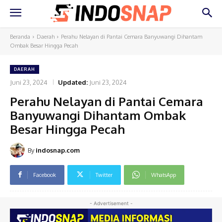
Beranda
Daerah
Perahu Nelayan di Pantai Cemara Banyuwangi Dihantam
Ombak Besar Hingga Pecah
DAERAH
Juni 23, 2024
Updated:
Juni 23, 2024
Perahu Nelayan di Pantai Cemara
Banyuwangi Dihantam Ombak
Besar Hingga Pecah
By
indosnap.com
Facebook
Twitter
WhatsApp
- Advertisement -