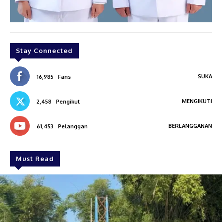
Stay Connected
SUKA
16,985
Fans
MENGIKUTI
2,458
Pengikut
BERLANGGANAN
61,453
Pelanggan
Must Read