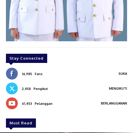
Stay Connected
SUKA
16,985
Fans
MENGIKUTI
2,458
Pengikut
BERLANGGANAN
61,453
Pelanggan
Must Read