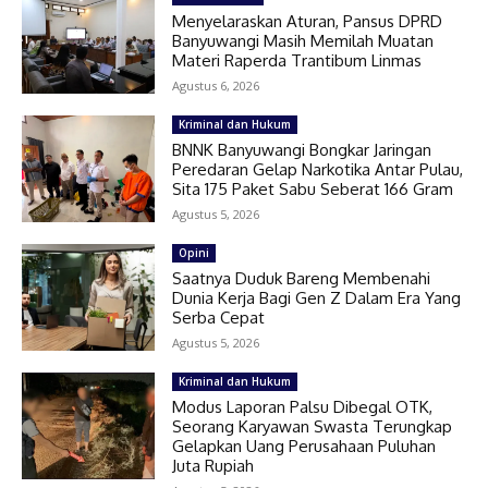
Menyelaraskan Aturan, Pansus DPRD
Banyuwangi Masih Memilah Muatan
Materi Raperda Trantibum Linmas
Agustus 6, 2026
Kriminal dan Hukum
BNNK Banyuwangi Bongkar Jaringan
Peredaran Gelap Narkotika Antar Pulau,
Sita 175 Paket Sabu Seberat 166 Gram
Agustus 5, 2026
Opini
Saatnya Duduk Bareng Membenahi
Dunia Kerja Bagi Gen Z Dalam Era Yang
Serba Cepat
Agustus 5, 2026
Kriminal dan Hukum
Modus Laporan Palsu Dibegal OTK,
Seorang Karyawan Swasta Terungkap
Gelapkan Uang Perusahaan Puluhan
Juta Rupiah