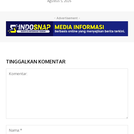
Agustus 5, 2026
- Advertisement -
TINGGALKAN KOMENTAR
Komentar:
Na