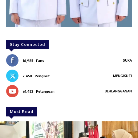
Stay Connected
SUKA
16,985
Fans
MENGIKUTI
2,458
Pengikut
BERLANGGANAN
61,453
Pelanggan
Must Read