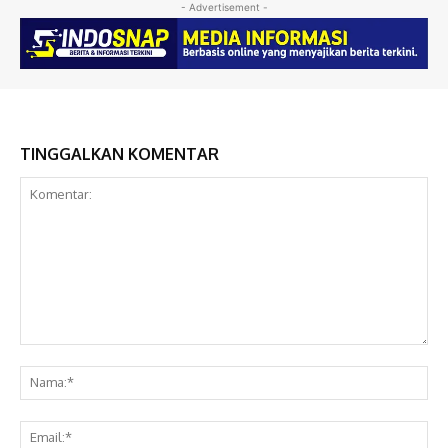
- Advertisement -
TINGGALKAN KOMENTAR
Komentar:
Na
Ema