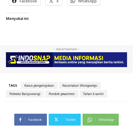
Facebook
X
WhatsApp
Menyukai ini:
- Advertisement -
TAGS
Kasus pengeroyokan
Kecamatan Wongsorejo
Polresta Banyuwangi
Pondok pesantren
Tahan 6 santri
Facebook
Twitter
WhatsApp