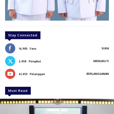
Stay Connected
SUKA
16,985
Fans
MENGIKUTI
2,458
Pengikut
BERLANGGANAN
61,453
Pelanggan
Must Read