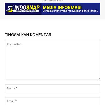
- Advertisement -
TINGGALKAN KOMENTAR
Komentar:
Na
Ema