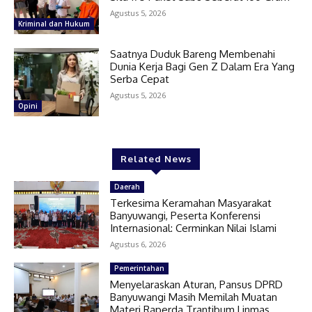
Agustus 5, 2026
Kriminal dan Hukum
Saatnya Duduk Bareng Membenahi
Dunia Kerja Bagi Gen Z Dalam Era Yang
Serba Cepat
Agustus 5, 2026
Opini
Related News
Daerah
Terkesima Keramahan Masyarakat
Banyuwangi, Peserta Konferensi
Internasional: Cerminkan Nilai Islami
Agustus 6, 2026
Pemerintahan
Menyelaraskan Aturan, Pansus DPRD
Banyuwangi Masih Memilah Muatan
Materi Raperda Trantibum Linmas