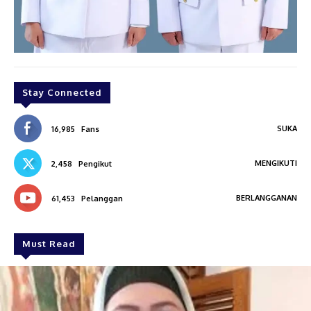
Stay Connected
SUKA
16,985
Fans
MENGIKUTI
2,458
Pengikut
BERLANGGANAN
61,453
Pelanggan
Must Read