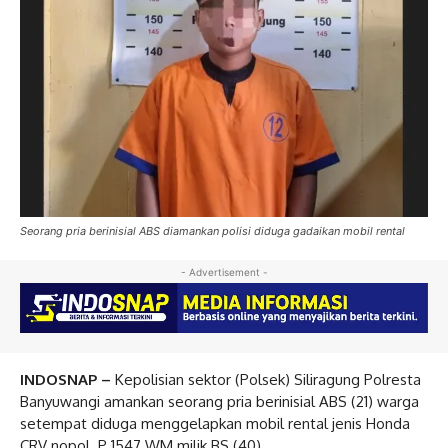
Seorang pria berinisial ABS diamankan polisi diduga gadaikan mobil rental
- Advertisement -
INDOSNAP –
Kepolisian sektor (Polsek) Siliragung Polresta
Banyuwangi amankan seorang pria berinisial ABS (21) warga
setempat diduga menggelapkan mobil rental jenis Honda
CRV nopol P 1547 WM milik BS (40).