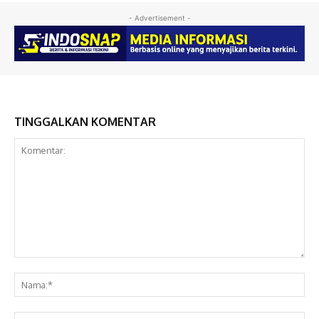
- Advertisement -
TINGGALKAN KOMENTAR
Komentar:
Na
Ema