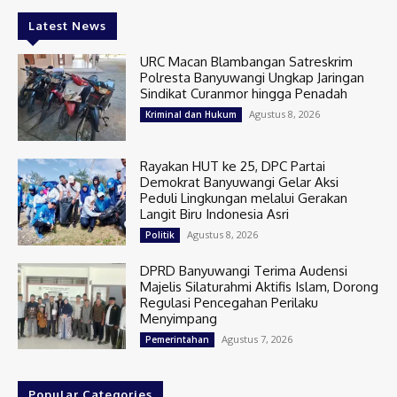
Latest News
URC Macan Blambangan Satreskrim
Polresta Banyuwangi Ungkap Jaringan
Sindikat Curanmor hingga Penadah
Agustus 8, 2026
Kriminal dan Hukum
Rayakan HUT ke 25, DPC Partai
Demokrat Banyuwangi Gelar Aksi
Peduli Lingkungan melalui Gerakan
Langit Biru Indonesia Asri
Agustus 8, 2026
Politik
DPRD Banyuwangi Terima Audensi
Majelis Silaturahmi Aktifis Islam, Dorong
Regulasi Pencegahan Perilaku
Menyimpang
Agustus 7, 2026
Pemerintahan
Popular Categories