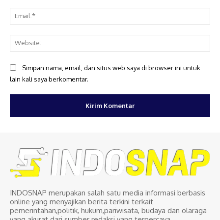
Ema
Web
Simpan nama, email, dan situs web saya di browser ini untuk
lain kali saya berkomentar.
INDOSNAP merupakan salah satu media informasi berbasis
online yang menyajikan berita terkini terkait
pemerintahan,politik, hukum,pariwisata, budaya dan olaraga
yang akurat dari sumber redaksi yang terpercaya.