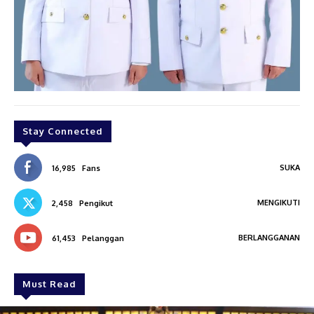
Stay Connected
SUKA
16,985
Fans
MENGIKUTI
2,458
Pengikut
BERLANGGANAN
61,453
Pelanggan
Must Read