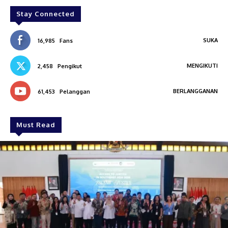
Stay Connected
SUKA
16,985
Fans
MENGIKUTI
2,458
Pengikut
BERLANGGANAN
61,453
Pelanggan
Must Read