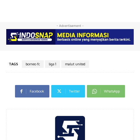
- Advertisement -
TAGS
borneo fc
liga 1
malut united
Facebook
Twitter
WhatsApp