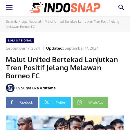
Beranda
Liga Nasional
Malut United Bertekad Lanjutkan Tren Positif Jelang
Melawan Borneo FC
LIGA NASIONAL
September 17, 2024
Updated:
September 17, 2024
Malut United Bertekad Lanjutkan
Tren Positif Jelang Melawan
Borneo FC
By
Surya Eka Aditama
Facebook
Twitter
WhatsApp