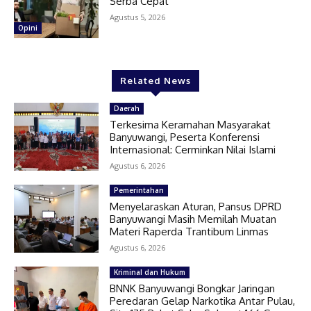
Serba Cepat
Agustus 5, 2026
Opini
Related News
Daerah
Terkesima Keramahan Masyarakat
Banyuwangi, Peserta Konferensi
Internasional: Cerminkan Nilai Islami
Agustus 6, 2026
Pemerintahan
Menyelaraskan Aturan, Pansus DPRD
Banyuwangi Masih Memilah Muatan
Materi Raperda Trantibum Linmas
Agustus 6, 2026
Kriminal dan Hukum
BNNK Banyuwangi Bongkar Jaringan
Peredaran Gelap Narkotika Antar Pulau,