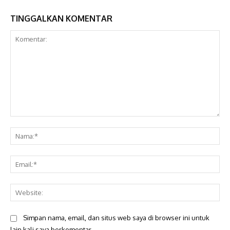
TINGGALKAN KOMENTAR
Komentar:
Na
Ema
Web
Simpan nama, email, dan situs web saya di browser ini untuk
lain kali saya berkomentar.