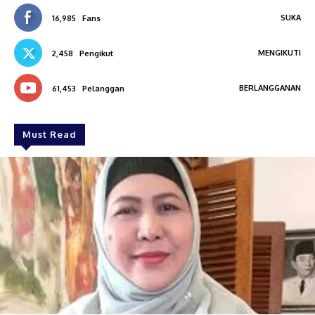
SUKA
16,985
Fans
MENGIKUTI
2,458
Pengikut
BERLANGGANAN
61,453
Pelanggan
Must Read