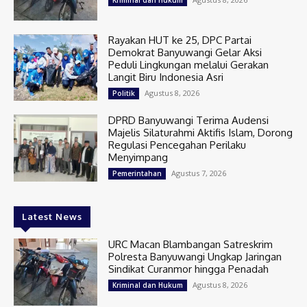
Rayakan HUT ke 25, DPC Partai
Demokrat Banyuwangi Gelar Aksi
Peduli Lingkungan melalui Gerakan
Langit Biru Indonesia Asri
Agustus 8, 2026
Politik
DPRD Banyuwangi Terima Audensi
Majelis Silaturahmi Aktifis Islam, Dorong
Regulasi Pencegahan Perilaku
Menyimpang
Agustus 7, 2026
Pemerintahan
Latest News
URC Macan Blambangan Satreskrim
Polresta Banyuwangi Ungkap Jaringan
Sindikat Curanmor hingga Penadah
Agustus 8, 2026
Kriminal dan Hukum