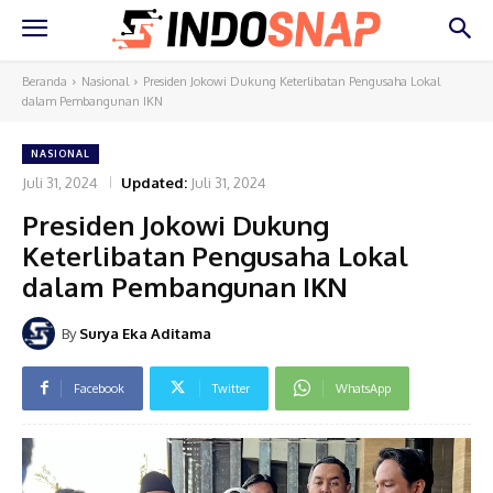
Beranda
Nasional
Presiden Jokowi Dukung Keterlibatan Pengusaha Lokal
dalam Pembangunan IKN
NASIONAL
Juli 31, 2024
Updated:
Juli 31, 2024
Presiden Jokowi Dukung
Keterlibatan Pengusaha Lokal
dalam Pembangunan IKN
By
Surya Eka Aditama
Facebook
Twitter
WhatsApp