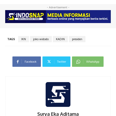
- Advertisement -
TAGS
IKN
joko widodo
KADIN
presiden
Facebook
Twitter
WhatsApp
Surya Eka Aditama