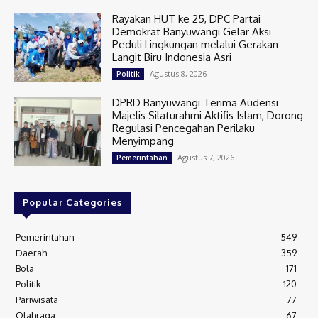
Rayakan HUT ke 25, DPC Partai
Demokrat Banyuwangi Gelar Aksi
Peduli Lingkungan melalui Gerakan
Langit Biru Indonesia Asri
Agustus 8, 2026
Politik
DPRD Banyuwangi Terima Audensi
Majelis Silaturahmi Aktifis Islam, Dorong
Regulasi Pencegahan Perilaku
Menyimpang
Agustus 7, 2026
Pemerintahan
Popular Categories
Pemerintahan
549
Daerah
359
Bola
171
Politik
120
Pariwisata
77
Olahraga
67