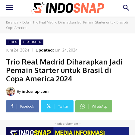
Beranda
Bola
Trio Real Madrid Diharapkan Jadi Pemain Starter untuk Brasil di
Copa America...
BOLA
OLAHRAGA
Juni 24, 2024
Updated:
Juni 24, 2024
Trio Real Madrid Diharapkan Jadi
Pemain Starter untuk Brasil di
Copa America 2024
By
indosnap.com
Facebook
Twitter
WhatsApp
- Advertisement -