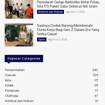
Peredaran Gelap Narkotika Antar Pulau,
Sita 175 Paket Sabu Seberat 166 Gram
Agustus 5, 2026
Kriminal dan Hukum
Saatnya Duduk Bareng Membenahi
Dunia Kerja Bagi Gen Z Dalam Era Yang
Serba Cepat
Agustus 5, 2026
Opini
Popular Categories
Pemerintahan
545
Daerah
359
Bola
171
Politik
119
Pariwisata
77
Olahraga
67
Kriminal dan Hukum
61