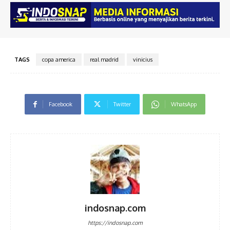
TAGS
copa america
real madrid
vinicius
Facebook
Twitter
WhatsApp
indosnap.com
https://indosnap.com