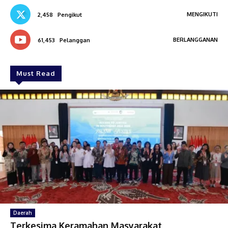
MENGIKUTI
2,458
Pengikut
BERLANGGANAN
61,453
Pelanggan
Must Read
Daerah
Terkesima Keramahan Masyarakat