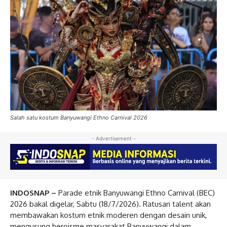
Salah satu kostum Banyuwangi Ethno Carnival 2026
- Advertisement -
INDOSNAP –
Parade etnik Banyuwangi Ethno Carnival (BEC)
2026 bakal digelar, Sabtu (18/7/2026). Ratusan talent akan
membawakan kostum etnik moderen dengan desain unik,
mengusung heroisme masyarakat Banyuwangi dalam