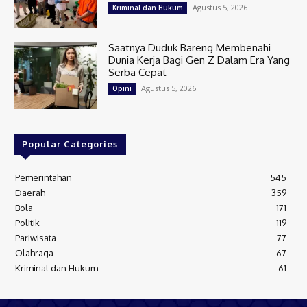
Agustus 5, 2026
Kriminal dan Hukum
Saatnya Duduk Bareng Membenahi
Dunia Kerja Bagi Gen Z Dalam Era Yang
Serba Cepat
Agustus 5, 2026
Opini
Popular Categories
Pemerintahan
545
Daerah
359
Bola
171
Politik
119
Pariwisata
77
Olahraga
67
Kriminal dan Hukum
61