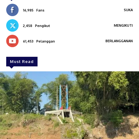
SUKA
16,985
Fans
MENGIKUTI
2,458
Pengikut
BERLANGGANAN
61,453
Pelanggan
Must Read