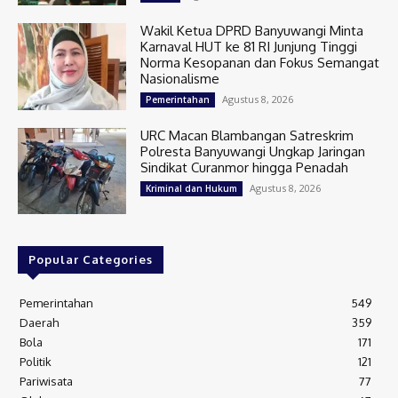
Wakil Ketua DPRD Banyuwangi Minta
Karnaval HUT ke 81 RI Junjung Tinggi
Norma Kesopanan dan Fokus Semangat
Nasionalisme
Agustus 8, 2026
Pemerintahan
URC Macan Blambangan Satreskrim
Polresta Banyuwangi Ungkap Jaringan
Sindikat Curanmor hingga Penadah
Agustus 8, 2026
Kriminal dan Hukum
Popular Categories
Pemerintahan
549
Daerah
359
Bola
171
Politik
121
Pariwisata
77