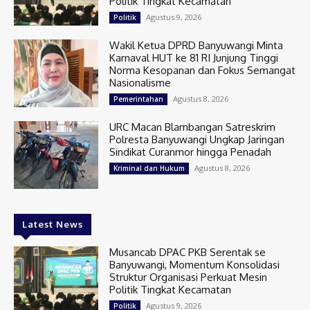
Politik Tingkat Kecamatan
Agustus 9, 2026
Politik
Wakil Ketua DPRD Banyuwangi Minta
Karnaval HUT ke 81 RI Junjung Tinggi
Norma Kesopanan dan Fokus Semangat
Nasionalisme
Agustus 8, 2026
Pemerintahan
URC Macan Blambangan Satreskrim
Polresta Banyuwangi Ungkap Jaringan
Sindikat Curanmor hingga Penadah
Agustus 8, 2026
Kriminal dan Hukum
Latest News
Musancab DPAC PKB Serentak se
Banyuwangi, Momentum Konsolidasi
Struktur Organisasi Perkuat Mesin
Politik Tingkat Kecamatan
Agustus 9, 2026
Politik