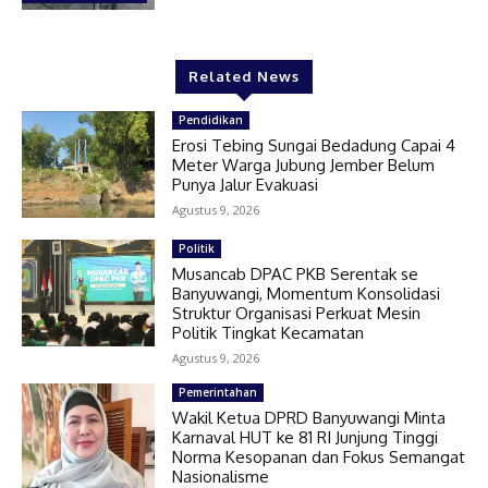
Related News
Pendidikan
Erosi Tebing Sungai Bedadung Capai 4
Meter Warga Jubung Jember Belum
Punya Jalur Evakuasi
Agustus 9, 2026
Politik
Musancab DPAC PKB Serentak se
Banyuwangi, Momentum Konsolidasi
Struktur Organisasi Perkuat Mesin
Politik Tingkat Kecamatan
Agustus 9, 2026
Pemerintahan
Wakil Ketua DPRD Banyuwangi Minta
Karnaval HUT ke 81 RI Junjung Tinggi
Norma Kesopanan dan Fokus Semangat
Nasionalisme