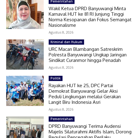
Pemerintahan
Wakil Ketua DPRD Banyuwangi Minta
Karnaval HUT ke 81 RI Junjung Tinggi
Norma Kesopanan dan Fokus Semangat
Nasionalisme
Agustus 8, 2026
Kriminal dan Hukum
URC Macan Blambangan Satreskrim
Polresta Banyuwangi Ungkap Jaringan
Sindikat Curanmor hingga Penadah
Agustus 8, 2026
Politik
Rayakan HUT ke 25, DPC Partai
Demokrat Banyuwangi Gelar Aksi
Peduli Lingkungan melalui Gerakan
Langit Biru Indonesia Asri
Agustus 8, 2026
Pemerintahan
DPRD Banyuwangi Terima Audensi
Majelis Silaturahmi Aktifis Islam, Dorong
Regulasi Pencegahan Perilaku