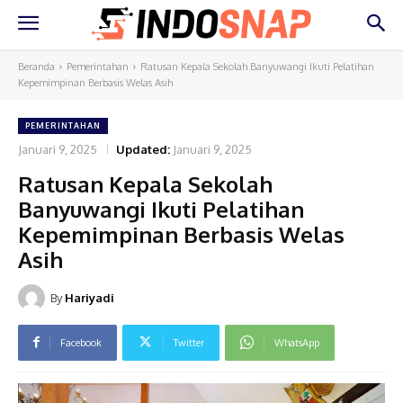
Beranda
Pemerintahan
Ratusan Kepala Sekolah Banyuwangi Ikuti Pelatihan
Kepemimpinan Berbasis Welas Asih
PEMERINTAHAN
Januari 9, 2025
Updated:
Januari 9, 2025
Ratusan Kepala Sekolah
Banyuwangi Ikuti Pelatihan
Kepemimpinan Berbasis Welas
Asih
By
Hariyadi
Facebook
Twitter
WhatsApp