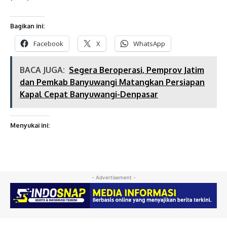
Bagikan ini:
Facebook
X
WhatsApp
BACA JUGA:
Segera Beroperasi, Pemprov Jatim
dan Pemkab Banyuwangi Matangkan Persiapan
Kapal Cepat Banyuwangi-Denpasar
Menyukai ini:
- Advertisement -