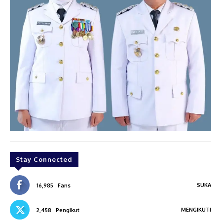
Stay Connected
SUKA
16,985
Fans
MENGIKUTI
2,458
Pengikut