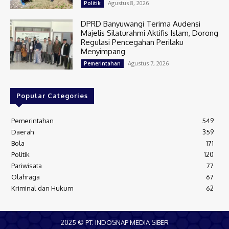
Agustus 8, 2026
Politik
DPRD Banyuwangi Terima Audensi
Majelis Silaturahmi Aktifis Islam, Dorong
Regulasi Pencegahan Perilaku
Menyimpang
Agustus 7, 2026
Pemerintahan
Popular Categories
Pemerintahan
549
Daerah
359
Bola
171
Politik
120
Pariwisata
77
Olahraga
67
Kriminal dan Hukum
62
2025 © PT. INDOSNAP MEDIA SIBER