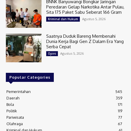
BNNK Banyuwangi Bongkar Jaringan
Peredaran Gelap Narkotika Antar Pulau,
Sita 175 Paket Sabu Seberat 166 Gram
Agustus 5, 2026
Kriminal dan Hukum
Saatnya Duduk Bareng Membenahi
Dunia Kerja Bagi Gen Z Dalam Era Yang
Serba Cepat
Agustus 5, 2026
Opini
Popular Categories
Pemerintahan
545
Daerah
359
Bola
171
Politik
119
Pariwisata
77
Olahraga
67
Kriminal dan Hukum
61