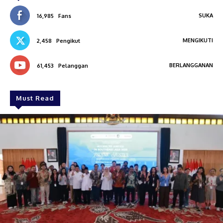
SUKA
16,985
Fans
MENGIKUTI
2,458
Pengikut
BERLANGGANAN
61,453
Pelanggan
Must Read