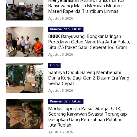
Menyelaraskan Aturan, Pansus DPRD
Banyuwangi Masih Memilah Muatan
Materi Raperda Trantibum Linmas
Agustus 6, 2026
Kriminal dan Hukum
BNNK Banyuwangi Bongkar Jaringan
Peredaran Gelap Narkotika Antar Pulau,
Sita 175 Paket Sabu Seberat 166 Gram
Agustus 5, 2026
Opini
Saatnya Duduk Bareng Membenahi
Dunia Kerja Bagi Gen Z Dalam Era Yang
Serba Cepat
Agustus 5, 2026
Kriminal dan Hukum
Modus Laporan Palsu Dibegal OTK,
Seorang Karyawan Swasta Terungkap
Gelapkan Uang Perusahaan Puluhan
Juta Rupiah
Agustus 5, 2026