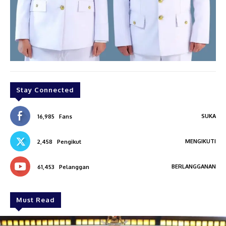
Stay Connected
SUKA
16,985
Fans
MENGIKUTI
2,458
Pengikut
BERLANGGANAN
61,453
Pelanggan
Must Read