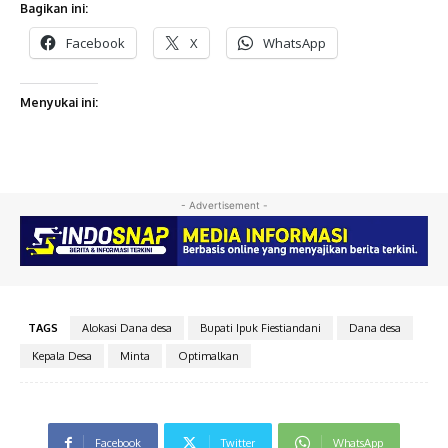
Bagikan ini:
Facebook
X
WhatsApp
Menyukai ini:
- Advertisement -
TAGS
Alokasi Dana desa
Bupati Ipuk Fiestiandani
Dana desa
Kepala Desa
Minta
Optimalkan
Facebook
Twitter
WhatsApp