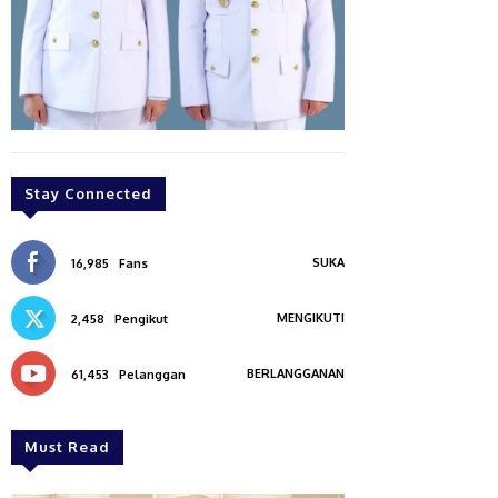
Stay Connected
SUKA
16,985
Fans
MENGIKUTI
2,458
Pengikut
BERLANGGANAN
61,453
Pelanggan
Must Read