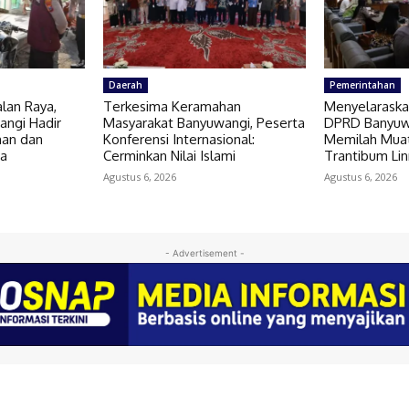
Daerah
Pemerintahan
alan Raya,
Terkesima Keramahan
Menyelaraska
angi Hadir
Masyarakat Banyuwangi, Peserta
DPRD Banyuw
an dan
Konferensi Internasional:
Memilah Muat
ga
Cerminkan Nilai Islami
Trantibum Li
Agustus 6, 2026
Agustus 6, 2026
- Advertisement -