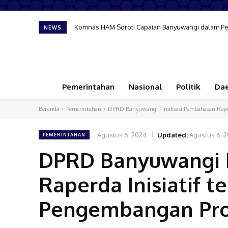
Komnas HAM Soroti Capaian Banyuwangi dalam Pem
NEWS
Pemerintahan
Nasional
Politik
Da
Beranda
Pemerintahan
DPRD Banyuwangi Finalisasi Pembahasan Raper
Agustus 6, 2024
Updated:
Agustus 6, 
PEMERINTAHAN
DPRD Banyuwangi F
Raperda Inisiatif 
Pengembangan Pro