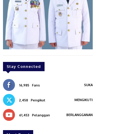
Stay Connected
SUKA
16,985
Fans
MENGIKUTI
2,458
Pengikut
BERLANGGANAN
61,453
Pelanggan