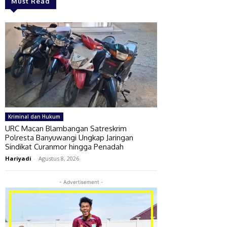
Must Read
Kriminal dan Hukum
URC Macan Blambangan Satreskrim
Polresta Banyuwangi Ungkap Jaringan
Sindikat Curanmor hingga Penadah
Hariyadi
-
Agustus 8, 2026
- Advertisement -