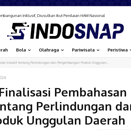
bangunan Inklusif, Diusulkan Ikut Penilaian HAM Nasional
erah
Bola
Olahraga
Pariwisata
Peristiwa
da Inisiatif tentang Perlindungan dan Pengembangan Produk Unggulan...
2024
inalisasi Pembahasan
tentang Perlindungan da
duk Unggulan Daerah