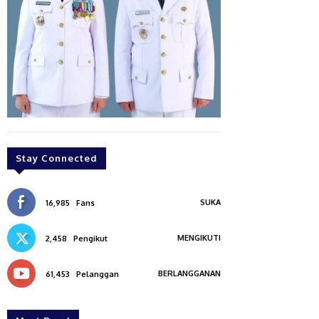
Stay Connected
SUKA
16,985
Fans
MENGIKUTI
2,458
Pengikut
BERLANGGANAN
61,453
Pelanggan