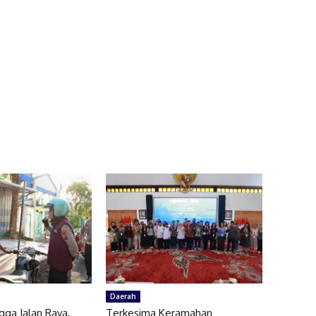
Daerah
gga Jalan Raya,
Terkesima Keramahan