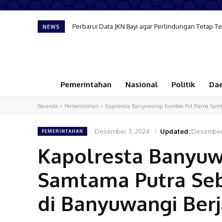
Perbarui Data JKN Bayi agar Perlindungan Tetap Ter
Komnas HAM Soroti Capaian Banyuwangi dalam P
NEWS
Pemerintahan
Nasional
Politik
Da
Beranda
Pemerintahan
Kapolresta Banyuwangi Kombes Pol Rama Samta
Desember 3, 2024
Updated:
Desember
PEMERINTAHAN
Kapolresta Banyu
Samtama Putra Seb
di Banyuwangi Ber