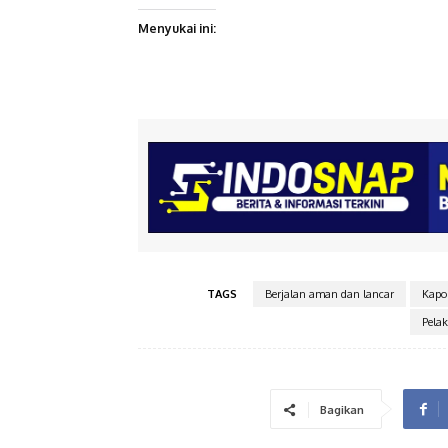
Menyukai ini:
TAGS
Berjalan aman dan lancar
Kapo
Pela
Bagikan