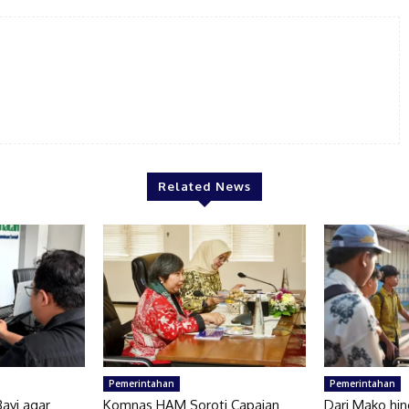
Related News
Pemerintahan
Pemerintahan
Bayi agar
Komnas HAM Soroti Capaian
Dari Mako hin