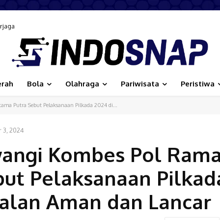
jaga
embangunan Inklusif, Diusulkan Ikut Penilaian HAM Nasional
erah
Bola
Olahraga
Pariwisata
Peristiwa
ma Putra Sebut Pelaksanaan Pilkada 2024 di...
 3, 2024
wangi Kombes Pol Ram
ut Pelaksanaan Pilkad
jalan Aman dan Lancar