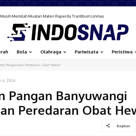
Masih Memilah Muatan Materi Raperda Trantibum Linmas
elap Narkotika Antar Pulau, Sita 175 Paket Sabu Seberat 166 Gram
erah
Bola
Olahraga
Pariwisata
Peristiwa
etat Pengawasan Peredaran Obat Hewan
 6, 2024
an Pangan Banyuwangi
san Peredaran Obat He
Bagikan