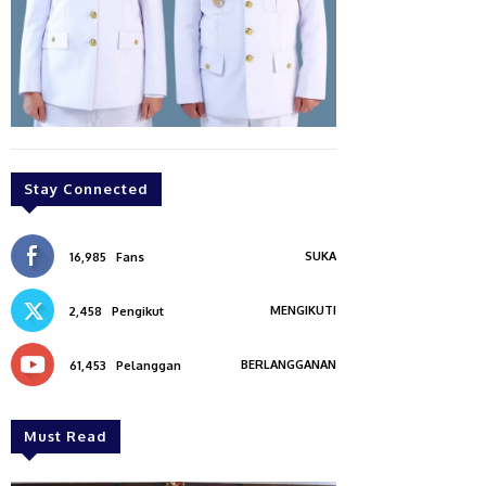
Stay Connected
SUKA
16,985
Fans
MENGIKUTI
2,458
Pengikut
BERLANGGANAN
61,453
Pelanggan
Must Read