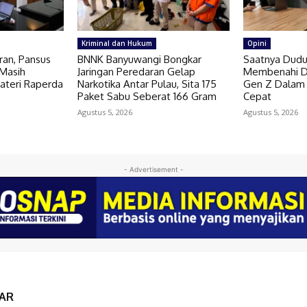
Kriminal dan Hukum
Opini
ran, Pansus
BNNK Banyuwangi Bongkar
Saatnya Dudu
Masih
Jaringan Peredaran Gelap
Membenahi Du
ateri Raperda
Narkotika Antar Pulau, Sita 175
Gen Z Dalam 
Paket Sabu Seberat 166 Gram
Cepat
Agustus 5, 2026
Agustus 5, 2026
- Advertisement -
AR