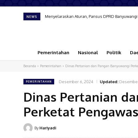
Menyelaraskan Aturan, Pansus DPRD Banyuwangi 
BNNK Banyuwangi Bongkar Jaringan Peredaran G
NEWS
Pemerintahan
Nasional
Politik
Da
Beranda
Pemerintahan
Dinas Pertanian dan Pangan Banyuwangi Perk
Desember 6, 2024
Updated:
Desember
PEMERINTAHAN
Dinas Pertanian d
Perketat Pengawa
By
Hariyadi