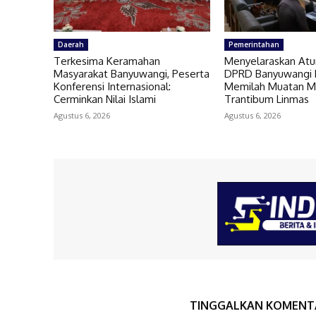
Daerah
Pemerintahan
Terkesima Keramahan
Menyelaraskan Atu
Masyarakat Banyuwangi, Peserta
DPRD Banyuwangi 
Konferensi Internasional:
Memilah Muatan M
Cerminkan Nilai Islami
Trantibum Linmas
Agustus 6, 2026
Agustus 6, 2026
TINGGALKAN KOMENT