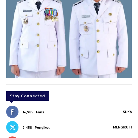
Stay Connected
SUKA
16,985
Fans
MENGIKUTI
2,458
Pengikut