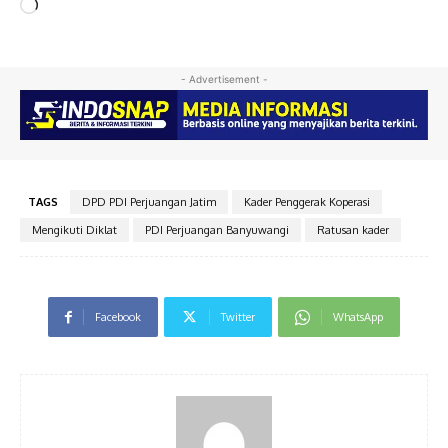
M
e
m
u
- Advertisement -
a
t
.
.
.
TAGS
DPD PDI Perjuangan Jatim
Kader Penggerak Koperasi
Mengikuti Diklat
PDI Perjuangan Banyuwangi
Ratusan kader
Facebook
Twitter
WhatsApp