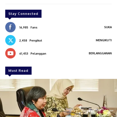
Stay Connected
SUKA
16,985
Fans
MENGIKUTI
2,458
Pengikut
BERLANGGANAN
61,453
Pelanggan
Must Read