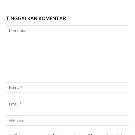
TINGGALKAN KOMENTAR
Komentar:
Na
Ema
Web