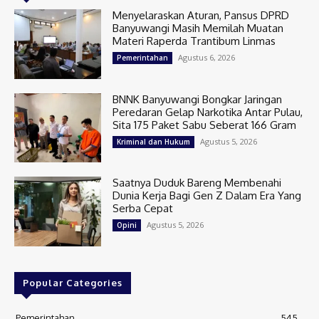
Menyelaraskan Aturan, Pansus DPRD
Banyuwangi Masih Memilah Muatan
Materi Raperda Trantibum Linmas
Agustus 6, 2026
Pemerintahan
BNNK Banyuwangi Bongkar Jaringan
Peredaran Gelap Narkotika Antar Pulau,
Sita 175 Paket Sabu Seberat 166 Gram
Agustus 5, 2026
Kriminal dan Hukum
Saatnya Duduk Bareng Membenahi
Dunia Kerja Bagi Gen Z Dalam Era Yang
Serba Cepat
Agustus 5, 2026
Opini
Popular Categories
Pemerintahan
545