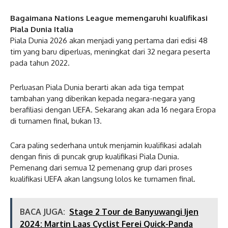
Bagaimana Nations League memengaruhi kualifikasi
Piala Dunia Italia
Piala Dunia 2026 akan menjadi yang pertama dari edisi 48
tim yang baru diperluas, meningkat dari 32 negara peserta
pada tahun 2022.
Perluasan Piala Dunia berarti akan ada tiga tempat
tambahan yang diberikan kepada negara-negara yang
berafiliasi dengan UEFA. Sekarang akan ada 16 negara Eropa
di turnamen final, bukan 13.
Cara paling sederhana untuk menjamin kualifikasi adalah
dengan finis di puncak grup kualifikasi Piala Dunia.
Pemenang dari semua 12 pemenang grup dari proses
kualifikasi UEFA akan langsung lolos ke turnamen final.
BACA JUGA:
Stage 2 Tour de Banyuwangi Ijen
2024: Martin Laas Cyclist Ferei Quick-Panda