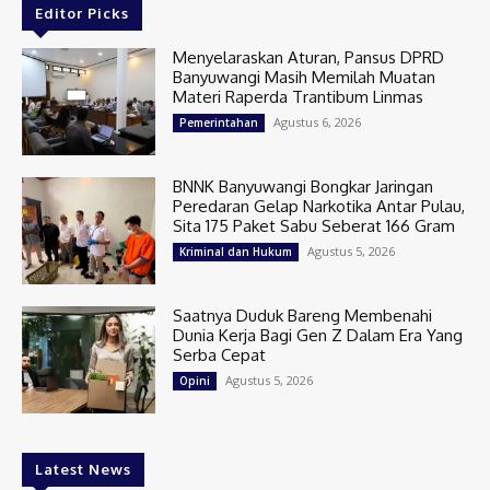
Editor Picks
Menyelaraskan Aturan, Pansus DPRD
Banyuwangi Masih Memilah Muatan
Materi Raperda Trantibum Linmas
Agustus 6, 2026
Pemerintahan
BNNK Banyuwangi Bongkar Jaringan
Peredaran Gelap Narkotika Antar Pulau,
Sita 175 Paket Sabu Seberat 166 Gram
Agustus 5, 2026
Kriminal dan Hukum
Saatnya Duduk Bareng Membenahi
Dunia Kerja Bagi Gen Z Dalam Era Yang
Serba Cepat
Agustus 5, 2026
Opini
Latest News