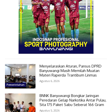
Menyelaraskan Aturan, Pansus DPRD
Banyuwangi Masih Memilah Muatan
Materi Raperda Trantibum Linmas
Agustus 6, 2026
Pemerintahan
BNNK Banyuwangi Bongkar Jaringan
Peredaran Gelap Narkotika Antar Pulau,
Sita 175 Paket Sabu Seberat 166 Gram
Agustus 5, 2026