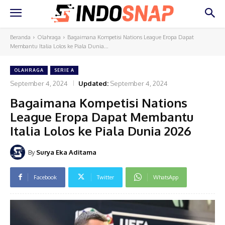
Beranda
Olahraga
Bagaimana Kompetisi Nations League Eropa Dapat
Membantu Italia Lolos ke Piala Dunia...
OLAHRAGA
SERIE A
September 4, 2024
Updated:
September 4, 2024
Bagaimana Kompetisi Nations
League Eropa Dapat Membantu
Italia Lolos ke Piala Dunia 2026
By
Surya Eka Aditama
Facebook
Twitter
WhatsApp