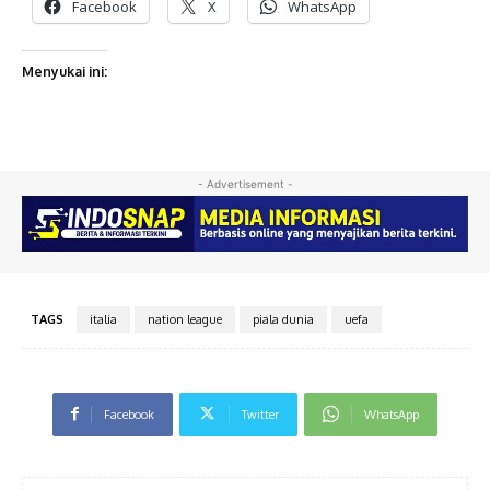
Facebook
X
WhatsApp
Menyukai ini:
- Advertisement -
TAGS
italia
nation league
piala dunia
uefa
Facebook
Twitter
WhatsApp