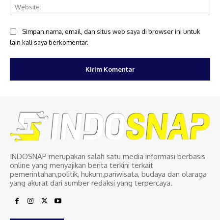
Web
Simpan nama, email, dan situs web saya di browser ini untuk
lain kali saya berkomentar.
INDOSNAP merupakan salah satu media informasi berbasis
online yang menyajikan berita terkini terkait
pemerintahan,politik, hukum,pariwisata, budaya dan olaraga
yang akurat dari sumber redaksi yang terpercaya.