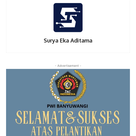
Surya Eka Aditama
- Advertisement -