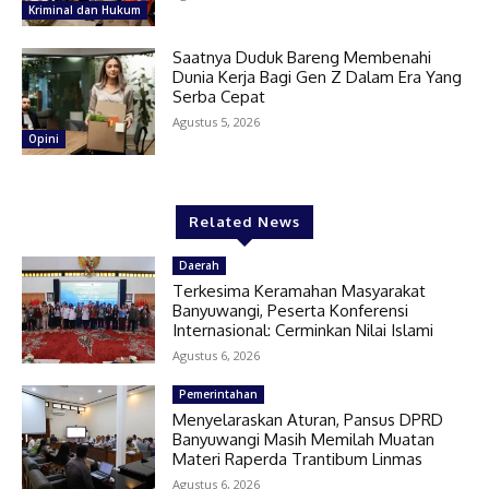
Kriminal dan Hukum
Saatnya Duduk Bareng Membenahi
Dunia Kerja Bagi Gen Z Dalam Era Yang
Serba Cepat
Agustus 5, 2026
Opini
Related News
Daerah
Terkesima Keramahan Masyarakat
Banyuwangi, Peserta Konferensi
Internasional: Cerminkan Nilai Islami
Agustus 6, 2026
Pemerintahan
Menyelaraskan Aturan, Pansus DPRD
Banyuwangi Masih Memilah Muatan
Materi Raperda Trantibum Linmas
Agustus 6, 2026