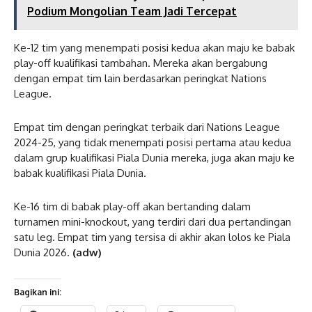
Podium Mongolian Team Jadi Tercepat
Ke-12 tim yang menempati posisi kedua akan maju ke babak
play-off kualifikasi tambahan. Mereka akan bergabung
dengan empat tim lain berdasarkan peringkat Nations
League.
Empat tim dengan peringkat terbaik dari Nations League
2024-25, yang tidak menempati posisi pertama atau kedua
dalam grup kualifikasi Piala Dunia mereka, juga akan maju ke
babak kualifikasi Piala Dunia.
Ke-16 tim di babak play-off akan bertanding dalam
turnamen mini-knockout, yang terdiri dari dua pertandingan
satu leg. Empat tim yang tersisa di akhir akan lolos ke Piala
Dunia 2026.
(adw)
Bagikan ini: