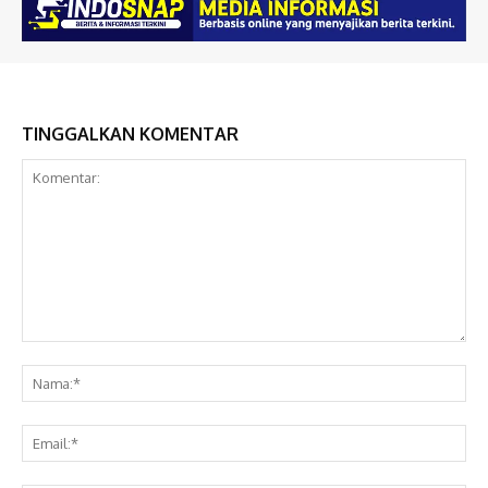
TINGGALKAN KOMENTAR
Komentar:
Na
Ema