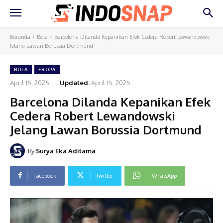
Beranda
Bola
Barcelona Dilanda Kepanikan Efek Cedera Robert Lewandowski
Jelang Lawan Borussia Dortmund
BOLA
EROPA
April 15, 2025
Updated:
April 15, 2025
Barcelona Dilanda Kepanikan Efek
Cedera Robert Lewandowski
Jelang Lawan Borussia Dortmund
By
Surya Eka Aditama
Facebook
Twitter
WhatsApp