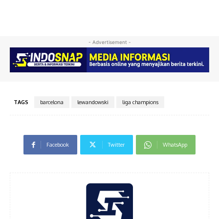
- Advertisement -
TAGS
barcelona
lewandowski
liga champions
Facebook
Twitter
WhatsApp