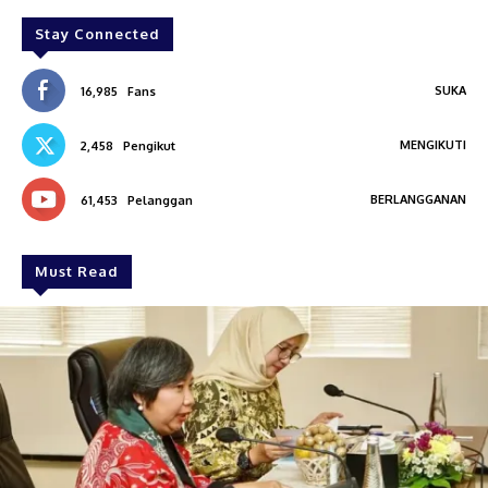
Stay Connected
SUKA
16,985
Fans
MENGIKUTI
2,458
Pengikut
BERLANGGANAN
61,453
Pelanggan
Must Read