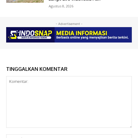
Agustus 8, 2026
- Advertisement -
TINGGALKAN KOMENTAR
Komentar:
Na