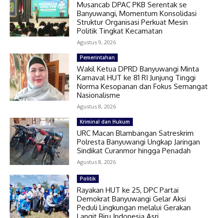
Musancab DPAC PKB Serentak se
Banyuwangi, Momentum Konsolidasi
Struktur Organisasi Perkuat Mesin
Politik Tingkat Kecamatan
Agustus 9, 2026
Pemerintahan
Wakil Ketua DPRD Banyuwangi Minta
Karnaval HUT ke 81 RI Junjung Tinggi
Norma Kesopanan dan Fokus Semangat
Nasionalisme
Agustus 8, 2026
Kriminal dan Hukum
URC Macan Blambangan Satreskrim
Polresta Banyuwangi Ungkap Jaringan
Sindikat Curanmor hingga Penadah
Agustus 8, 2026
Politik
Rayakan HUT ke 25, DPC Partai
Demokrat Banyuwangi Gelar Aksi
Peduli Lingkungan melalui Gerakan
Langit Biru Indonesia Asri