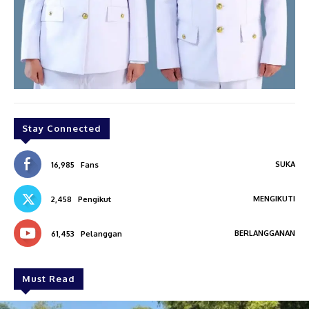
Stay Connected
SUKA
16,985
Fans
MENGIKUTI
2,458
Pengikut
BERLANGGANAN
61,453
Pelanggan
Must Read