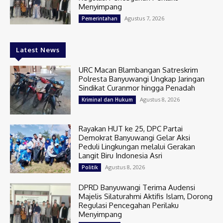
Menyimpang
Agustus 7, 2026
Pemerintahan
Latest News
URC Macan Blambangan Satreskrim
Polresta Banyuwangi Ungkap Jaringan
Sindikat Curanmor hingga Penadah
Agustus 8, 2026
Kriminal dan Hukum
Rayakan HUT ke 25, DPC Partai
Demokrat Banyuwangi Gelar Aksi
Peduli Lingkungan melalui Gerakan
Langit Biru Indonesia Asri
Agustus 8, 2026
Politik
DPRD Banyuwangi Terima Audensi
Majelis Silaturahmi Aktifis Islam, Dorong
Regulasi Pencegahan Perilaku
Menyimpang