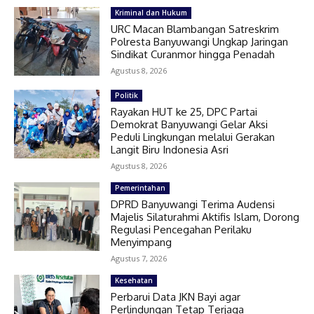
Kriminal dan Hukum
URC Macan Blambangan Satreskrim
Polresta Banyuwangi Ungkap Jaringan
Sindikat Curanmor hingga Penadah
Agustus 8, 2026
Politik
Rayakan HUT ke 25, DPC Partai
Demokrat Banyuwangi Gelar Aksi
Peduli Lingkungan melalui Gerakan
Langit Biru Indonesia Asri
Agustus 8, 2026
Pemerintahan
DPRD Banyuwangi Terima Audensi
Majelis Silaturahmi Aktifis Islam, Dorong
Regulasi Pencegahan Perilaku
Menyimpang
Agustus 7, 2026
Kesehatan
Perbarui Data JKN Bayi agar
Perlindungan Tetap Terjaga