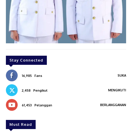
Stay Connected
SUKA
16,985
Fans
MENGIKUTI
2,458
Pengikut
BERLANGGANAN
61,453
Pelanggan
Must Read