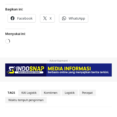
Bagikan ini:
Facebook
X
WhatsApp
Menyukai ini:
M
e
m
u
- Advertisement -
a
t
.
.
.
TAGS
KAI Logistik
Komitmen
Logistik
Percepat
Waktu tempuh pengiriman