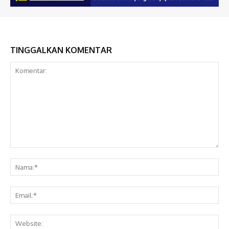
TINGGALKAN KOMENTAR
Komentar:
Na
Ema
Web