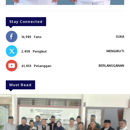
Stay Connected
SUKA
16,985
Fans
MENGIKUTI
2,458
Pengikut
BERLANGGANAN
61,453
Pelanggan
Must Read