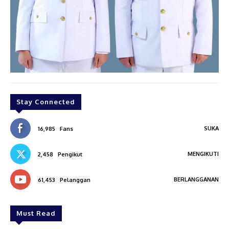
Stay Connected
SUKA
16,985
Fans
MENGIKUTI
2,458
Pengikut
BERLANGGANAN
61,453
Pelanggan
Must Read