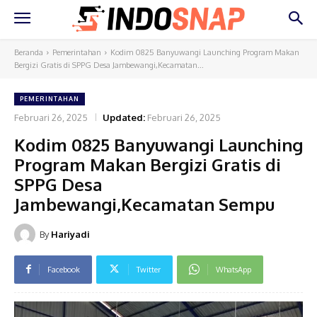
Beranda
Pemerintahan
Kodim 0825 Banyuwangi Launching Program Makan
Bergizi Gratis di SPPG Desa Jambewangi,Kecamatan...
PEMERINTAHAN
Februari 26, 2025
Updated:
Februari 26, 2025
Kodim 0825 Banyuwangi Launching
Program Makan Bergizi Gratis di
SPPG Desa
Jambewangi,Kecamatan Sempu
By
Hariyadi
Facebook
Twitter
WhatsApp