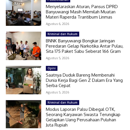
Menyelaraskan Aturan, Pansus DPRD
Banyuwangi Masih Memilah Muatan
Materi Raperda Trantibum Linmas
Agustus 6, 2026
Kriminal dan Hukum
BNNK Banyuwangi Bongkar Jaringan
Peredaran Gelap Narkotika Antar Pulau,
Sita 175 Paket Sabu Seberat 166 Gram
Agustus 5, 2026
Opini
Saatnya Duduk Bareng Membenahi
Dunia Kerja Bagi Gen Z Dalam Era Yang
Serba Cepat
Agustus 5, 2026
Kriminal dan Hukum
Modus Laporan Palsu Dibegal OTK,
Seorang Karyawan Swasta Terungkap
Gelapkan Uang Perusahaan Puluhan
Juta Rupiah