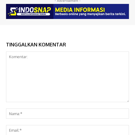
- Advertisement -
TINGGALKAN KOMENTAR
Komentar:
Na
Ema