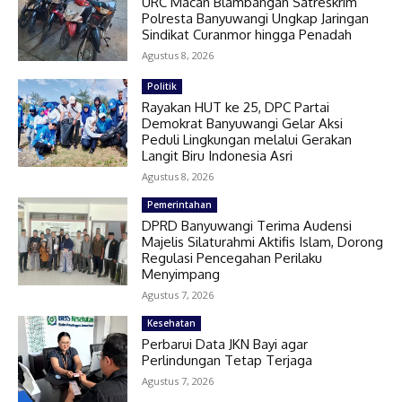
URC Macan Blambangan Satreskrim
Polresta Banyuwangi Ungkap Jaringan
Sindikat Curanmor hingga Penadah
Agustus 8, 2026
Politik
Rayakan HUT ke 25, DPC Partai
Demokrat Banyuwangi Gelar Aksi
Peduli Lingkungan melalui Gerakan
Langit Biru Indonesia Asri
Agustus 8, 2026
Pemerintahan
DPRD Banyuwangi Terima Audensi
Majelis Silaturahmi Aktifis Islam, Dorong
Regulasi Pencegahan Perilaku
Menyimpang
Agustus 7, 2026
Kesehatan
Perbarui Data JKN Bayi agar
Perlindungan Tetap Terjaga
Agustus 7, 2026