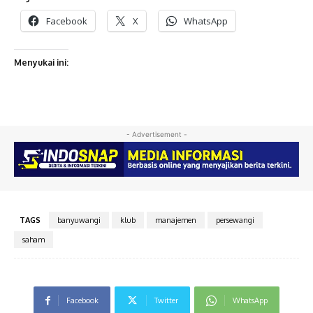
Facebook
X
WhatsApp
Menyukai ini:
- Advertisement -
TAGS
banyuwangi
klub
manajemen
persewangi
saham
Facebook
Twitter
WhatsApp