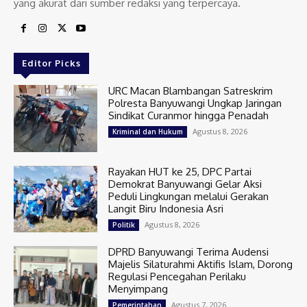
yang akurat dari sumber redaksi yang terpercaya.
Editor Picks
URC Macan Blambangan Satreskrim
Polresta Banyuwangi Ungkap Jaringan
Sindikat Curanmor hingga Penadah
Agustus 8, 2026
Kriminal dan Hukum
Rayakan HUT ke 25, DPC Partai
Demokrat Banyuwangi Gelar Aksi
Peduli Lingkungan melalui Gerakan
Langit Biru Indonesia Asri
Agustus 8, 2026
Politik
DPRD Banyuwangi Terima Audensi
Majelis Silaturahmi Aktifis Islam, Dorong
Regulasi Pencegahan Perilaku
Menyimpang
Agustus 7, 2026
Pemerintahan