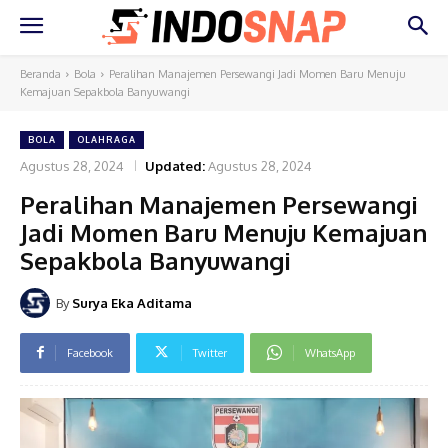
Beranda
Bola
Peralihan Manajemen Persewangi Jadi Momen Baru Menuju
Kemajuan Sepakbola Banyuwangi
BOLA
OLAHRAGA
Agustus 28, 2024
Updated:
Agustus 28, 2024
Peralihan Manajemen Persewangi
Jadi Momen Baru Menuju Kemajuan
Sepakbola Banyuwangi
By
Surya Eka Aditama
Facebook
Twitter
WhatsApp