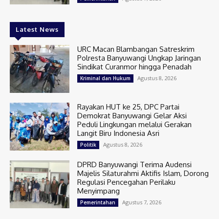
Latest News
URC Macan Blambangan Satreskrim
Polresta Banyuwangi Ungkap Jaringan
Sindikat Curanmor hingga Penadah
Agustus 8, 2026
Kriminal dan Hukum
Rayakan HUT ke 25, DPC Partai
Demokrat Banyuwangi Gelar Aksi
Peduli Lingkungan melalui Gerakan
Langit Biru Indonesia Asri
Agustus 8, 2026
Politik
DPRD Banyuwangi Terima Audensi
Majelis Silaturahmi Aktifis Islam, Dorong
Regulasi Pencegahan Perilaku
Menyimpang
Agustus 7, 2026
Pemerintahan