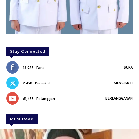
Stay Connected
SUKA
16,985
Fans
MENGIKUTI
2,458
Pengikut
BERLANGGANAN
61,453
Pelanggan
Must Read