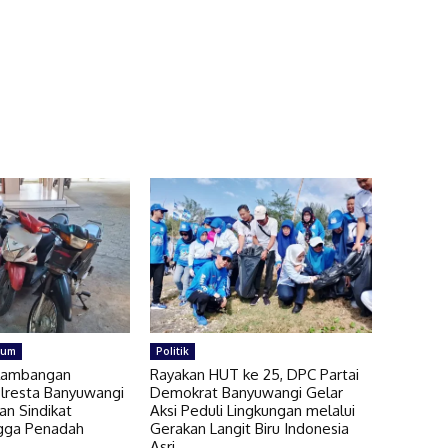
kum
Politik
lambangan
Rayakan HUT ke 25, DPC Partai
olresta Banyuwangi
Demokrat Banyuwangi Gelar
an Sindikat
Aksi Peduli Lingkungan melalui
gga Penadah
Gerakan Langit Biru Indonesia
Asri