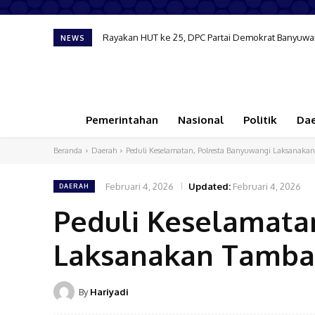
Rayakan HUT ke 25, DPC Partai Demokrat Banyuwang
NEWS
Pemerintahan
Nasional
Politik
Da
Beranda
Daerah
Peduli Keselamatan, Polresta Banyuwangi Laksanakan
Februari 4, 2026
Updated:
Februari 4, 2026
DAERAH
Peduli Keselamata
Laksanakan Tambal
By
Hariyadi