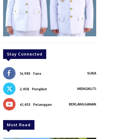
Stay Connected
SUKA
16,985
Fans
MENGIKUTI
2,458
Pengikut
BERLANGGANAN
61,453
Pelanggan
Must Read