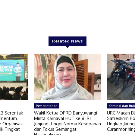
Related News
Pemerintahan
Kriminal dan Hu
B Serentak
Wakil Ketua DPRD Banyuwangi
URC Macan B
omentum
Minta Karnaval HUT ke 81 RI
Satreskrim P
r Organisasi
Junjung Tinggi Norma Kesopanan
Ungkap Jaring
ik Tingkat
dan Fokus Semangat
Curanmor hin
Nasionalisme