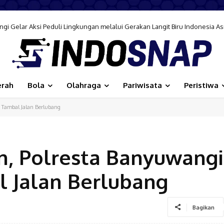
i Gelar Aksi Peduli Lingkungan melalui Gerakan Langit Biru Indonesia As
erah
Bola
Olahraga
Pariwisata
Peristiwa
 Tambal Jalan Berlubang
n, Polresta Banyuwangi
 Jalan Berlubang
Bagikan