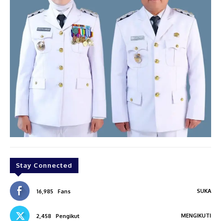
Stay Connected
SUKA
16,985
Fans
MENGIKUTI
2,458
Pengikut