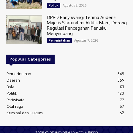
Agustus 8, 2026
Politik
DPRD Banyuwangi Terima Audensi
Majelis Silaturahmi Aktifis Islam, Dorong
Regulasi Pencegahan Perilaku
Menyimpang
Agustus 7, 2026
Pemerintahan
Popular Categories
Pemerintahan
549
Daerah
359
Bola
171
Politik
120
Pariwisata
77
Olahraga
67
Kriminal dan Hukum
62
2025 © PT. INDOSNAP MEDIA SIBER