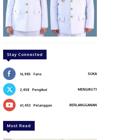
Stay Connected
SUKA
16,985
Fans
MENGIKUTI
2,458
Pengikut
BERLANGGANAN
61,453
Pelanggan
Must Read