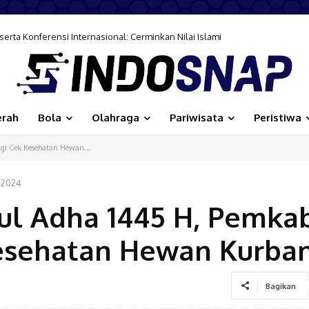
rta Konferensi Internasional: Cerminkan Nilai Islami
erah
Bola
Olahraga
Pariwisata
Peristiwa
gi Cek Kesehatan Hewan...
, 2024
dul Adha 1445 H, Pemka
esehatan Hewan Kurba
Bagikan