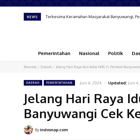
Terkesima Keramahan Masyarakat Banyuwangi, Pese
NEWS
Pemerintahan
Nasional
Politik
Da
Beranda
Daerah
Jelang Hari Raya Idul Adha 1445 H, Pemkab Banyuwan
Juni 4, 2024
Updated:
Juni 4
DAERAH
PEMERINTAHAN
Jelang Hari Raya I
Banyuwangi Cek K
By
indosnap.com