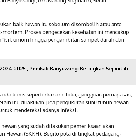
an Banyuwangi, drh Nanang Sugiharto, Senin
ukan baik hewan itu sebelum disembelih atau ante-
t-mortem. Proses pengecekan kesehatan ini mencakup
n fisik umum hingga pengambilan sampel darah dan
2024-2025 , Pemkab Banyuwangi Keringkan Sejumlah
anda klinis seperti demam, luka, gangguan pernapasan,
elain itu, dilakukan juga pengukuran suhu tubuh hewan
untuk mendeteksi adanya infeksi.
an hewan yang sudah dilakukan pemeriksaan akan
n Hewan (SKKH). Begitu pula di tingkat pedagang-