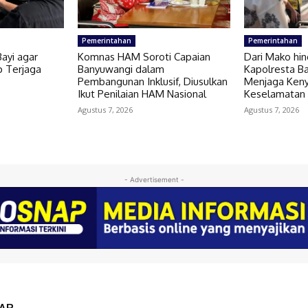
Pemerintahan
Pemerintahan
Bayi agar
Komnas HAM Soroti Capaian
Dari Mako hin
p Terjaga
Banyuwangi dalam
Kapolresta B
Pembangunan Inklusif, Diusulkan
Menjaga Ken
Ikut Penilaian HAM Nasional
Keselamatan
Agustus 7, 2026
Agustus 7, 2026
- Advertisement -
AR