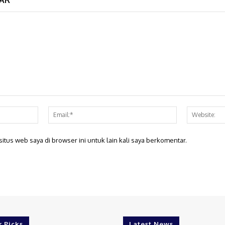
Nama:*
Email:*
itus web saya di browser ini untuk lain kali saya berkomentar.
r Picks
Latest News