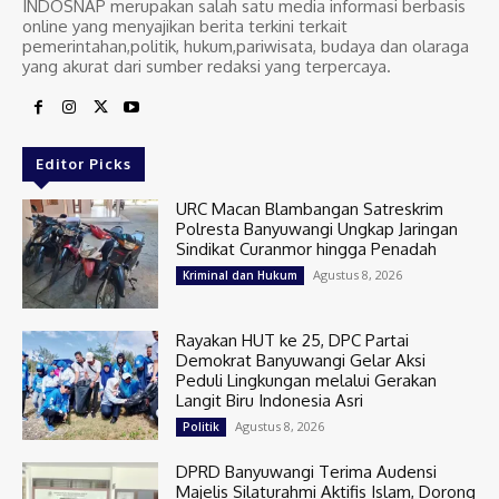
INDOSNAP merupakan salah satu media informasi berbasis
online yang menyajikan berita terkini terkait
pemerintahan,politik, hukum,pariwisata, budaya dan olaraga
yang akurat dari sumber redaksi yang terpercaya.
Editor Picks
URC Macan Blambangan Satreskrim
Polresta Banyuwangi Ungkap Jaringan
Sindikat Curanmor hingga Penadah
Agustus 8, 2026
Kriminal dan Hukum
Rayakan HUT ke 25, DPC Partai
Demokrat Banyuwangi Gelar Aksi
Peduli Lingkungan melalui Gerakan
Langit Biru Indonesia Asri
Agustus 8, 2026
Politik
DPRD Banyuwangi Terima Audensi
Majelis Silaturahmi Aktifis Islam, Dorong