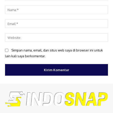
Komentar:
Na
Ema
Web
Simpan nama, email, dan situs web saya di browser ini untuk
lain kali saya berkomentar.