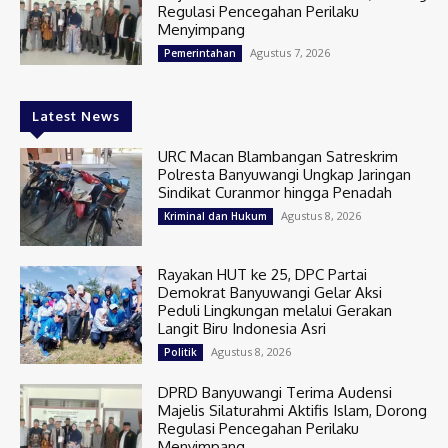
Regulasi Pencegahan Perilaku
Menyimpang
Agustus 7, 2026
Pemerintahan
Latest News
URC Macan Blambangan Satreskrim
Polresta Banyuwangi Ungkap Jaringan
Sindikat Curanmor hingga Penadah
Agustus 8, 2026
Kriminal dan Hukum
Rayakan HUT ke 25, DPC Partai
Demokrat Banyuwangi Gelar Aksi
Peduli Lingkungan melalui Gerakan
Langit Biru Indonesia Asri
Agustus 8, 2026
Politik
DPRD Banyuwangi Terima Audensi
Majelis Silaturahmi Aktifis Islam, Dorong
Regulasi Pencegahan Perilaku
Menyimpang