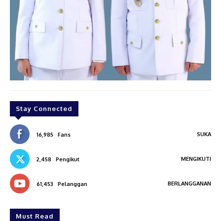
Stay Connected
SUKA
16,985
Fans
MENGIKUTI
2,458
Pengikut
BERLANGGANAN
61,453
Pelanggan
Must Read