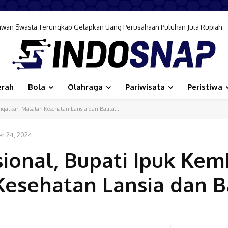
rta Konferensi Internasional: Cerminkan Nilai Islami
erah
Bola
Olahraga
Pariwisata
Peristiwa
ngatkan Masalah Kesehatan Lansia dan Balita...
r 24, 2024
ional, Bupati Ipuk Kem
esehatan Lansia dan B