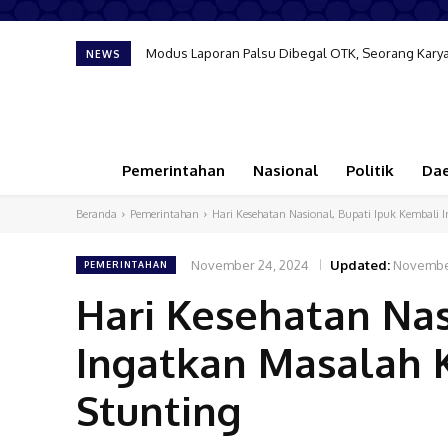
Terkesima Keramahan Masyarakat Banyuwangi, Pese
NEWS
Pemerintahan
Nasional
Politik
Da
Beranda
Pemerintahan
Hari Kesehatan Nasional, Bupati Ipuk Kembali I
November 24, 2024
Updated:
Novembe
PEMERINTAHAN
Hari Kesehatan Nas
Ingatkan Masalah K
Stunting