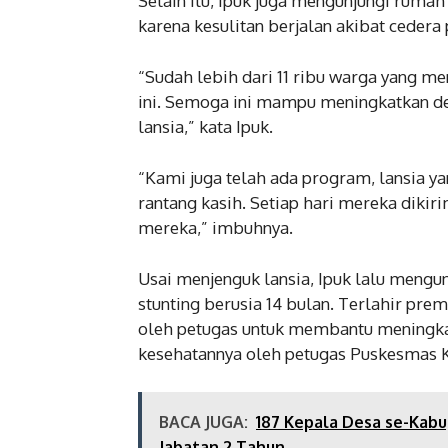
Selain itu, Ipuk juga mengunjungi rumah
karena kesulitan berjalan akibat cedera
“Sudah lebih dari 11 ribu warga yang m
ini. Semoga ini mampu meningkatkan de
lansia,” kata Ipuk.
“Kami juga telah ada program, lansia 
rantang kasih. Setiap hari mereka dikir
mereka,” imbuhnya.
Usai menjenguk lansia, Ipuk lalu mengun
stunting berusia 14 bulan. Terlahir prem
oleh petugas untuk membantu meningkat
kesehatannya oleh petugas Puskesmas 
BACA JUGA:
187 Kepala Desa se-Kab
Jabatan 2 Tahun