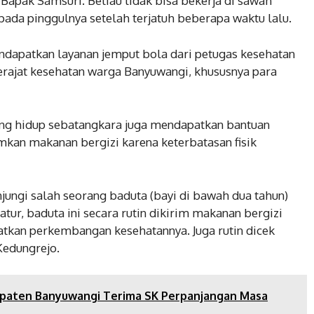
 Bapak Samsuri. Beliau tidak bisa bekerja di sawah
 pada pinggulnya setelah terjatuh beberapa waktu lalu.
endapatkan layanan jemput bola dari petugas kesehatan
rajat kesehatan warga Banyuwangi, khususnya para
yang hidup sebatangkara juga mendapatkan bantuan
imkan makanan bergizi karena keterbatasan fisik
jungi salah seorang baduta (bayi di bawah dua tahun)
atur, baduta ini secara rutin dikirim makanan bergizi
kan perkembangan kesehatannya. Juga rutin dicek
Kedungrejo.
upaten Banyuwangi Terima SK Perpanjangan Masa