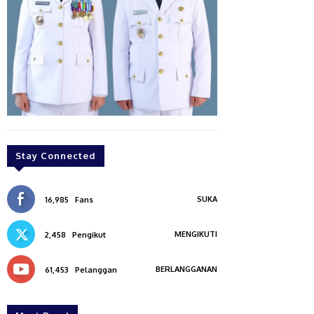
Stay Connected
SUKA
16,985
Fans
MENGIKUTI
2,458
Pengikut
BERLANGGANAN
61,453
Pelanggan