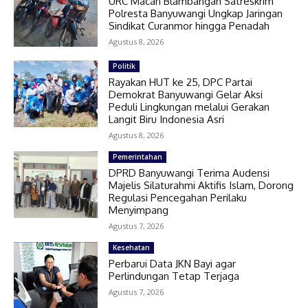
URC Macan Blambangan Satreskrim
Polresta Banyuwangi Ungkap Jaringan
Sindikat Curanmor hingga Penadah
Agustus 8, 2026
Politik
Rayakan HUT ke 25, DPC Partai
Demokrat Banyuwangi Gelar Aksi
Peduli Lingkungan melalui Gerakan
Langit Biru Indonesia Asri
Agustus 8, 2026
Pemerintahan
DPRD Banyuwangi Terima Audensi
Majelis Silaturahmi Aktifis Islam, Dorong
Regulasi Pencegahan Perilaku
Menyimpang
Agustus 7, 2026
Kesehatan
Perbarui Data JKN Bayi agar
Perlindungan Tetap Terjaga
Agustus 7, 2026