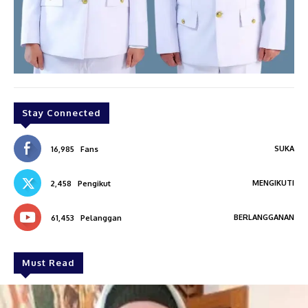
Stay Connected
SUKA
16,985
Fans
MENGIKUTI
2,458
Pengikut
BERLANGGANAN
61,453
Pelanggan
Must Read