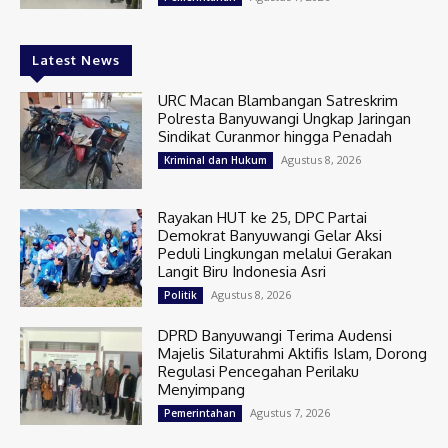
Latest News
URC Macan Blambangan Satreskrim
Polresta Banyuwangi Ungkap Jaringan
Sindikat Curanmor hingga Penadah
Agustus 8, 2026
Kriminal dan Hukum
Rayakan HUT ke 25, DPC Partai
Demokrat Banyuwangi Gelar Aksi
Peduli Lingkungan melalui Gerakan
Langit Biru Indonesia Asri
Agustus 8, 2026
Politik
DPRD Banyuwangi Terima Audensi
Majelis Silaturahmi Aktifis Islam, Dorong
Regulasi Pencegahan Perilaku
Menyimpang
Agustus 7, 2026
Pemerintahan