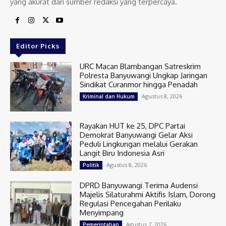
yang akurat dari sumber redaksi yang terpercaya.
Editor Picks
URC Macan Blambangan Satreskrim
Polresta Banyuwangi Ungkap Jaringan
Sindikat Curanmor hingga Penadah
Agustus 8, 2026
Kriminal dan Hukum
Rayakan HUT ke 25, DPC Partai
Demokrat Banyuwangi Gelar Aksi
Peduli Lingkungan melalui Gerakan
Langit Biru Indonesia Asri
Agustus 8, 2026
Politik
DPRD Banyuwangi Terima Audensi
Majelis Silaturahmi Aktifis Islam, Dorong
Regulasi Pencegahan Perilaku
Menyimpang
Agustus 7, 2026
Pemerintahan