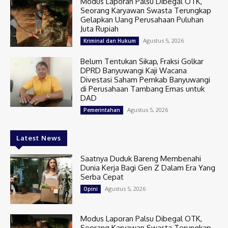
Modus Laporan Palsu Dibegal OTK,
Seorang Karyawan Swasta Terungkap
Gelapkan Uang Perusahaan Puluhan
Juta Rupiah
Agustus 5, 2026
Kriminal dan Hukum
Belum Tentukan Sikap, Fraksi Golkar
DPRD Banyuwangi Kaji Wacana
Divestasi Saham Pemkab Banyuwangi
di Perusahaan Tambang Emas untuk
DAD
Agustus 5, 2026
Pemerintahan
Latest News
Saatnya Duduk Bareng Membenahi
Dunia Kerja Bagi Gen Z Dalam Era Yang
Serba Cepat
Agustus 5, 2026
Opini
Modus Laporan Palsu Dibegal OTK,
Seorang Karyawan Swasta Terungkap