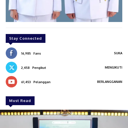
Stay Connected
SUKA
16,985
Fans
MENGIKUTI
2,458
Pengikut
BERLANGGANAN
61,453
Pelanggan
Must Read