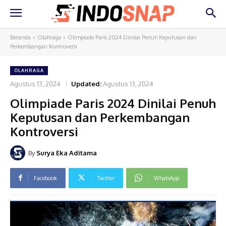
Beranda
Olahraga
Olimpiade Paris 2024 Dinilai Penuh Keputusan dan
Perkembangan Kontroversi
OLAHRAGA
Agustus 13, 2024
Updated:
Agustus 13, 2024
Olimpiade Paris 2024 Dinilai Penuh
Keputusan dan Perkembangan
Kontroversi
By
Surya Eka Aditama
Facebook
Twitter
WhatsApp