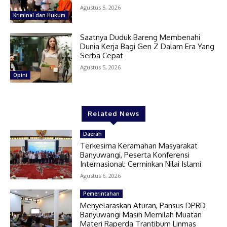
Agustus 5, 2026
Kriminal dan Hukum
Saatnya Duduk Bareng Membenahi
Dunia Kerja Bagi Gen Z Dalam Era Yang
Serba Cepat
Agustus 5, 2026
Opini
Related News
Daerah
Terkesima Keramahan Masyarakat
Banyuwangi, Peserta Konferensi
Internasional: Cerminkan Nilai Islami
Agustus 6, 2026
Pemerintahan
Menyelaraskan Aturan, Pansus DPRD
Banyuwangi Masih Memilah Muatan
Materi Raperda Trantibum Linmas