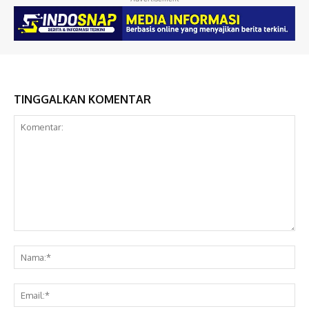
TINGGALKAN KOMENTAR
Komentar:
Na
Ema