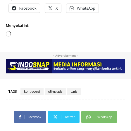
Facebook
X
WhatsApp
Menyukai ini:
M
e
m
u
- Advertisement -
a
t
.
.
.
TAGS
kontroversi
olimpiade
paris
Facebook
Twitter
WhatsApp